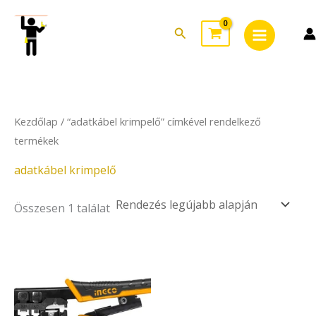
Skip
Main
to
Search
Menu
content
Kezdőlap
/ “adatkábel krimpelő” címkével rendelkező
termékek
adatkábel krimpelő
Összesen 1 találat