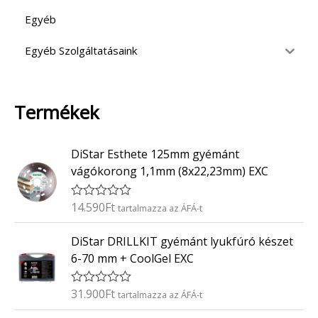
Egyéb
Egyéb Szolgáltatásaink
Termékek
DiStar Esthete 125mm gyémánt
vágókorong 1,1mm (8x22,23mm) EXC
14.590
Ft
É
tartalmazza az ÁFÁ-t
r
t
DiStar DRILLKIT gyémánt lyukfúró készet
é
k
6-70 mm + CoolGel EXC
e
l
é
31.900
Ft
É
tartalmazza az ÁFÁ-t
s
r
:
t