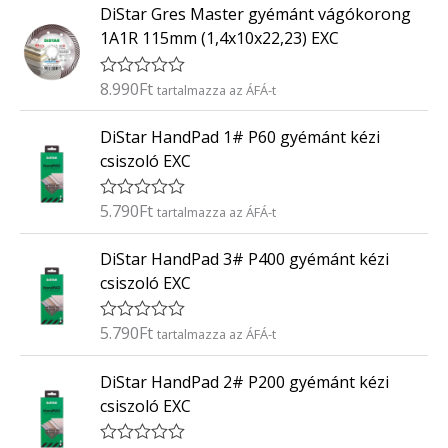
0
DiStar Gres Master gyémánt vágókorong
é
/
k
5
1A1R 115mm (1,4x10x22,23) EXC
e
l
é
8.990
Ft
É
tartalmazza az ÁFÁ-t
s
r
:
t
0
DiStar HandPad 1# P60 gyémánt kézi
é
/
k
5
csiszoló EXC
e
l
é
5.790
Ft
É
tartalmazza az ÁFÁ-t
s
r
:
t
0
DiStar HandPad 3# P400 gyémánt kézi
é
/
k
5
csiszoló EXC
e
l
é
5.790
Ft
É
tartalmazza az ÁFÁ-t
s
r
:
t
0
DiStar HandPad 2# P200 gyémánt kézi
é
/
k
5
csiszoló EXC
e
l
é