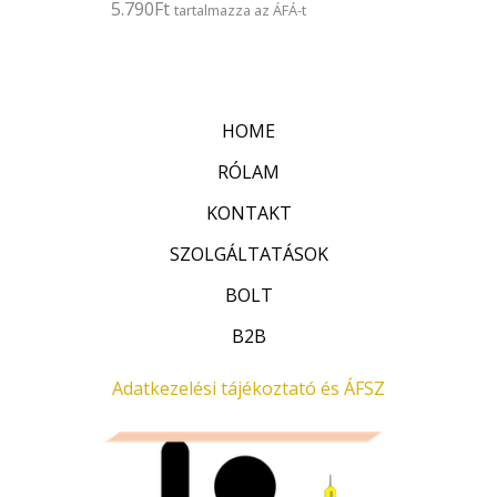
5.790
Ft
É
tartalmazza az ÁFÁ-t
s
r
:
t
0
é
/
k
5
e
l
HOME
é
s
:
RÓLAM
0
/
KONTAKT
5
SZOLGÁLTATÁSOK
BOLT
B2B
Adatkezelési tájékoztató és ÁFSZ