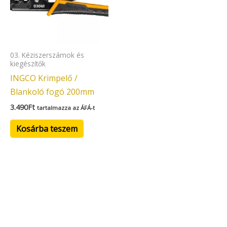
03. Kéziszerszámok és
kiegészítők
INGCO Krimpelő /
Blankoló fogó 200mm
3.490
Ft
tartalmazza az ÁFÁ-t
Kosárba teszem