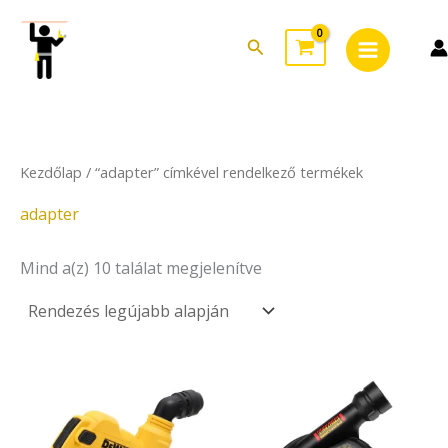
Sorted
Skip
Main
by
to
latest
Search
Menu
content
Kezdőlap
/ “adapter” címkével rendelkező termékek
adapter
Mind a(z) 10 találat megjelenítve