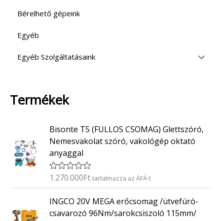
Bérelhető gépeink
Egyéb
Egyéb Szolgáltatásaink
Termékek
Bisonte T5 (FULLOS CSOMAG) Glettszóró,
Nemesvakolat szóró, vakológép oktató
anyaggal
1.270.000
Ft
É
tartalmazza az ÁFÁ-t
r
t
INGCO 20V MEGA erőcsomag /ütvefúró-
é
k
csavarozó 96Nm/sarokcsiszoló 115mm/
e