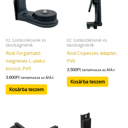
02. Szintezőlézerek és
02. Szintezőlézerek és
távolságmérők
távolságmérők
Roid Forgatható
Roid Csipeszes adapter,
mágneses L-alakú
PV6
konzol, PV9
3.500
Ft
tartalmazza az ÁFÁ-t
3.600
Ft
tartalmazza az ÁFÁ-t
Kosárba teszem
Kosárba teszem