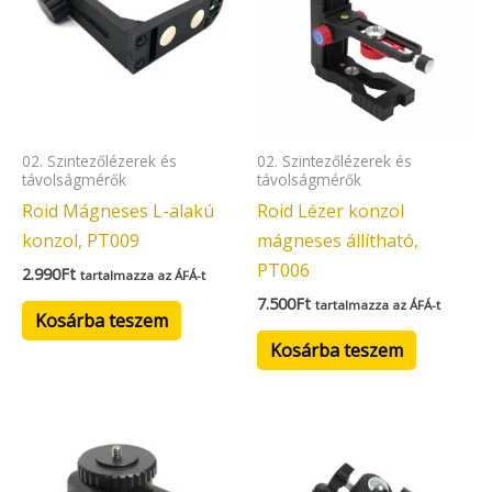
02. Szintezőlézerek és
02. Szintezőlézerek és
távolságmérők
távolságmérők
Roid Mágneses L-alakú
Roid Lézer konzol
konzol, PT009
mágneses állítható,
PT006
2.990
Ft
tartalmazza az ÁFÁ-t
7.500
Ft
tartalmazza az ÁFÁ-t
Kosárba teszem
Kosárba teszem