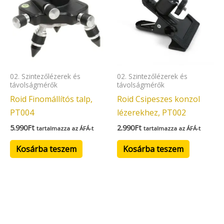
02. Szintezőlézerek és
02. Szintezőlézerek és
távolságmérők
távolságmérők
Roid Finomállítós talp,
Roid Csipeszes konzol
PT004
lézerekhez, PT002
5.990
Ft
2.990
Ft
tartalmazza az ÁFÁ-t
tartalmazza az ÁFÁ-t
Kosárba teszem
Kosárba teszem