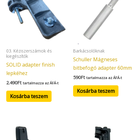
03. Kéziszerszámok és
Barkácsolóknak
kiegészítők
Schuller Mágneses
SOLID adapter finish
bitbefogó adapter 60mm
lepkéhez
590
Ft
tartalmazza az ÁFÁ-t
2.490
Ft
tartalmazza az ÁFÁ-t
Kosárba teszem
Kosárba teszem