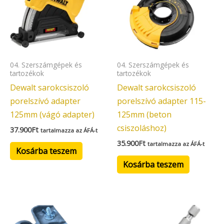
04. Szerszámgépek és
04. Szerszámgépek és
tartozékok
tartozékok
Dewalt sarokcsiszoló
Dewalt sarokcsiszoló
porelszívó adapter
porelszívó adapter 115-
125mm (vágó adapter)
125mm (beton
csiszoláshoz)
37.900
Ft
tartalmazza az ÁFÁ-t
35.900
Ft
tartalmazza az ÁFÁ-t
Kosárba teszem
Kosárba teszem