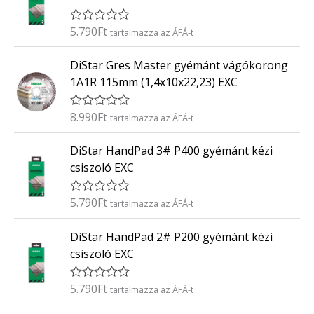
e
l
é
5.790
Ft
É
tartalmazza az ÁFÁ-t
s
r
:
t
0
DiStar Gres Master gyémánt vágókorong
é
/
k
5
1A1R 115mm (1,4x10x22,23) EXC
e
l
é
8.990
Ft
É
tartalmazza az ÁFÁ-t
s
r
:
t
0
DiStar HandPad 3# P400 gyémánt kézi
é
/
k
5
csiszoló EXC
e
l
é
5.790
Ft
É
tartalmazza az ÁFÁ-t
s
r
:
t
0
DiStar HandPad 2# P200 gyémánt kézi
é
/
k
5
csiszoló EXC
e
l
é
5.790
Ft
É
tartalmazza az ÁFÁ-t
s
r
:
t