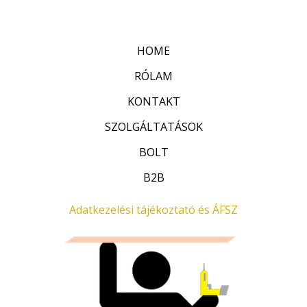
0
é
/
k
5
e
l
HOME
é
s
:
RÓLAM
0
/
KONTAKT
5
SZOLGÁLTATÁSOK
BOLT
B2B
Adatkezelési tájékoztató és ÁFSZ