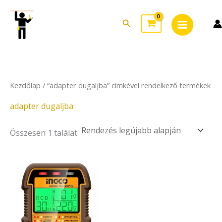
Skip
Main
to
Search
Menu
content
Kezdőlap
/ “adapter dugaljba” címkével rendelkező termékek
adapter dugaljba
Összesen 1 találat