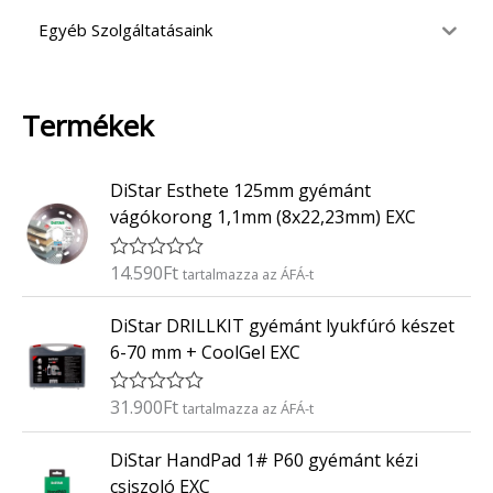
Egyéb Szolgáltatásaink
Termékek
DiStar Esthete 125mm gyémánt
vágókorong 1,1mm (8x22,23mm) EXC
14.590
Ft
É
tartalmazza az ÁFÁ-t
r
t
DiStar DRILLKIT gyémánt lyukfúró készet
é
k
6-70 mm + CoolGel EXC
e
l
é
31.900
Ft
É
tartalmazza az ÁFÁ-t
s
r
:
t
0
DiStar HandPad 1# P60 gyémánt kézi
é
/
k
5
csiszoló EXC