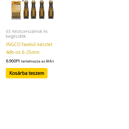
03. Kéziszerszámok és
kiegészítők
INGCO favéső készlet
4db-os 6-25mm
6.900
Ft
tartalmazza az ÁFÁ-t
Kosárba teszem