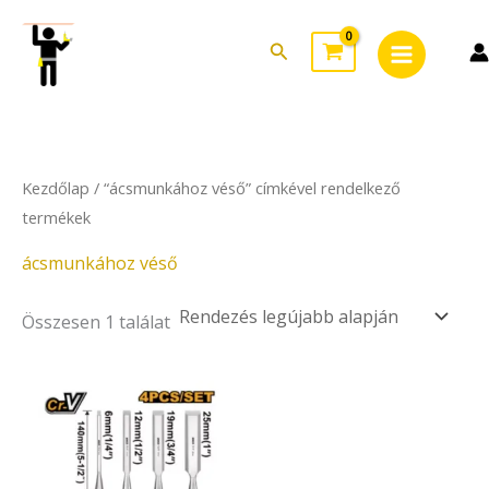
Skip
Main
to
Search
Menu
content
Kezdőlap
/ “ácsmunkához véső” címkével rendelkező
termékek
ácsmunkához véső
Összesen 1 találat