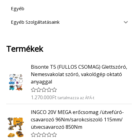
Egyéb
Egyéb Szolgáltatásaink
Termékek
Bisonte T5 (FULLOS CSOMAG) Glettszóró,
Nemesvakolat szóró, vakológép oktató
anyaggal
1.270.000
Ft
É
tartalmazza az ÁFÁ-t
r
t
INGCO 20V MEGA erőcsomag /ütvefúró-
é
k
csavarozó 96Nm/sarokcsiszoló 115mm/
e
ütvecsavarozó 850Nm
l
é
s