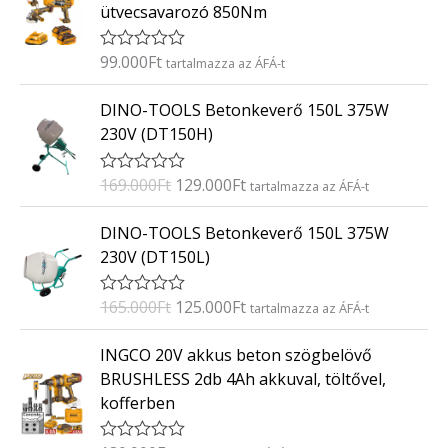
ütvecsavarozó 850Nm
l
é
s
:
99.000
Ft
É
tartalmazza az ÁFÁ-t
0
r
/
t
O
C
5
DINO-TOOLS Betonkeverő 150L 375W
é
r
u
k
230V (DT150H)
e
i
r
l
g
r
é
169.000
Ft
129.000
Ft
É
tartalmazza az ÁFÁ-t
s
i
e
r
:
t
n
n
O
C
0
DINO-TOOLS Betonkeverő 150L 375W
é
/
a
t
r
u
k
5
230V (DT150L)
e
l
p
i
r
l
p
r
g
r
é
165.000
Ft
125.000
Ft
É
tartalmazza az ÁFÁ-t
s
r
i
i
e
r
:
i
c
t
n
n
0
INGCO 20V akkus beton szögbelövő
é
/
c
e
a
t
k
5
BRUSHLESS 2db 4Ah akkuval, töltővel,
e
i
e
l
p
kofferben
l
w
s
p
r
é
a
:
s
r
i