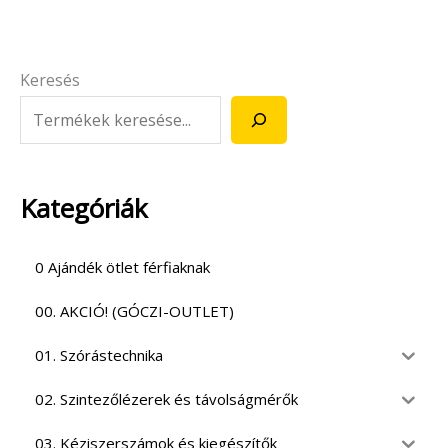
Keresés
Kategóriák
0 Ajándék ötlet férfiaknak
00. AKCIÓ! (GÓCZI-OUTLET)
01. Szórástechnika
02. Szintezőlézerek és távolságmérők
03. Kéziszerszámok és kiegészítők