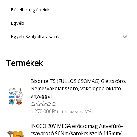
Bérelhető gépeink
Egyéb
Egyéb Szolgáltatásaink
Termékek
Bisonte T5 (FULLOS CSOMAG) Glettszóró,
Nemesvakolat szóró, vakológép oktató
anyaggal
1.270.000
Ft
É
tartalmazza az ÁFÁ-t
r
t
INGCO 20V MEGA erőcsomag /ütvefúró-
é
k
csavarozó 96Nm/sarokcsiszoló 115mm/
e