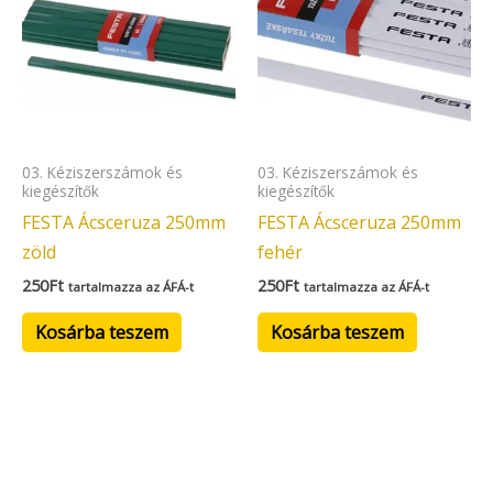
03. Kéziszerszámok és
03. Kéziszerszámok és
kiegészítők
kiegészítők
FESTA Ácsceruza 250mm
FESTA Ácsceruza 250mm
zöld
fehér
250
Ft
250
Ft
tartalmazza az ÁFÁ-t
tartalmazza az ÁFÁ-t
Kosárba teszem
Kosárba teszem