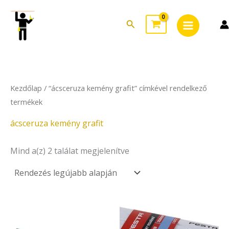
Sorted
Skip
Main
by
to
latest
Search
Menu
content
Kezdőlap
/ “ácsceruza kemény grafit” címkével rendelkező
termékek
ácsceruza kemény grafit
Mind a(z) 2 találat megjelenítve