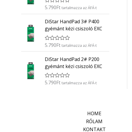
é
5.790
Ft
É
s
tartalmazza az ÁFÁ-t
r
:
t
0
DiStar HandPad 3# P400
é
/
k
5
gyémánt kézi csiszoló EXC
e
l
é
5.790
Ft
É
s
tartalmazza az ÁFÁ-t
r
:
t
0
DiStar HandPad 2# P200
é
/
k
5
gyémánt kézi csiszoló EXC
e
l
é
5.790
Ft
É
s
tartalmazza az ÁFÁ-t
r
:
t
0
é
/
k
5
e
l
HOME
é
s
RÓLAM
:
KONTAKT
0