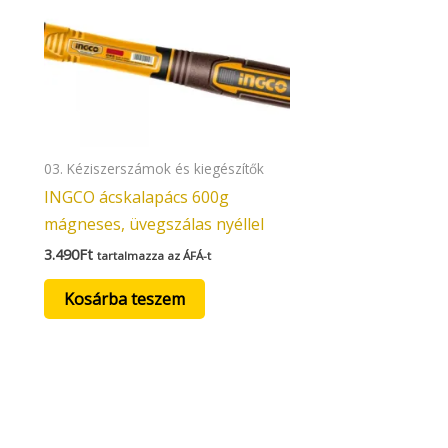
03. Kéziszerszámok és kiegészítők
INGCO ácskalapács 600g
mágneses, üvegszálas nyéllel
3.490
Ft
tartalmazza az ÁFÁ-t
Kosárba teszem