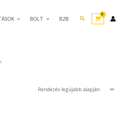
Search
TÁSOK
BOLT
B2B
k