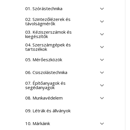
01. Szórástechnika
02. Szintezőlézerek és
távolságmérők
03. Kéziszerszámok és
kiegészítők
04. Szerszámgépek és
tartozékok
05. Mérőeszközök
06. Csiszolástechnika
07. Építőanyagok és
segédanyagok
08. Munkavédelem
09. Létrák és állványok
10. Márkáink