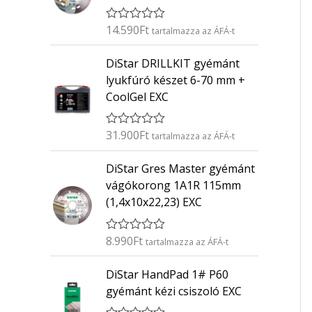
14.590
Ft
É
tartalmazza az ÁFÁ-t
r
t
DiStar DRILLKIT gyémánt
é
k
lyukfúró készet 6-70 mm +
e
CoolGel EXC
l
é
s
:
31.900
Ft
É
tartalmazza az ÁFÁ-t
0
r
/
t
5
DiStar Gres Master gyémánt
é
k
vágókorong 1A1R 115mm
e
(1,4x10x22,23) EXC
l
é
s
:
8.990
Ft
É
tartalmazza az ÁFÁ-t
0
r
/
t
5
DiStar HandPad 1# P60
é
k
gyémánt kézi csiszoló EXC
e
l