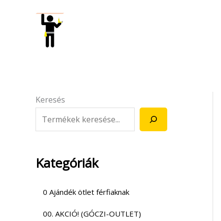
Skip
to
content
Keresés
Kategóriák
0 Ajándék ötlet férfiaknak
00. AKCIÓ! (GÓCZI-OUTLET)