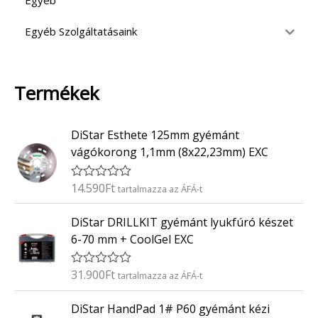
Egyéb
Egyéb Szolgáltatásaink
Termékek
DiStar Esthete 125mm gyémánt
vágókorong 1,1mm (8x22,23mm) EXC
14.590
Ft
É
tartalmazza az ÁFÁ-t
r
t
DiStar DRILLKIT gyémánt lyukfúró készet
é
k
6-70 mm + CoolGel EXC
e
l
é
31.900
Ft
É
tartalmazza az ÁFÁ-t
s
r
:
t
0
DiStar HandPad 1# P60 gyémánt kézi
é
/