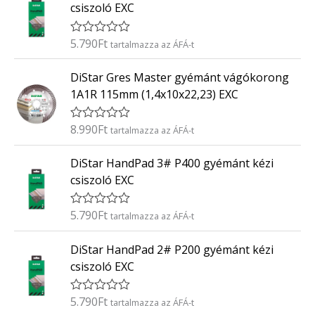
k
5
csiszoló EXC
e
l
é
5.790
Ft
É
tartalmazza az ÁFÁ-t
s
r
:
t
0
DiStar Gres Master gyémánt vágókorong
é
/
k
5
1A1R 115mm (1,4x10x22,23) EXC
e
l
é
8.990
Ft
É
tartalmazza az ÁFÁ-t
s
r
:
t
0
DiStar HandPad 3# P400 gyémánt kézi
é
/
k
5
csiszoló EXC
e
l
é
5.790
Ft
É
tartalmazza az ÁFÁ-t
s
r
:
t
0
DiStar HandPad 2# P200 gyémánt kézi
é
/
k
5
csiszoló EXC
e
l
é
5.790
Ft
É
tartalmazza az ÁFÁ-t
s
r