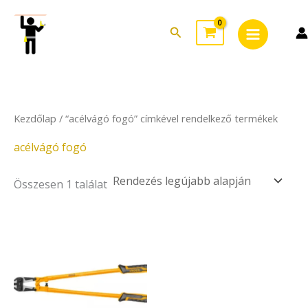
Skip
Main
to
Search
Menu
content
Kezdőlap
/ “acélvágó fogó” címkével rendelkező termékek
acélvágó fogó
Összesen 1 találat