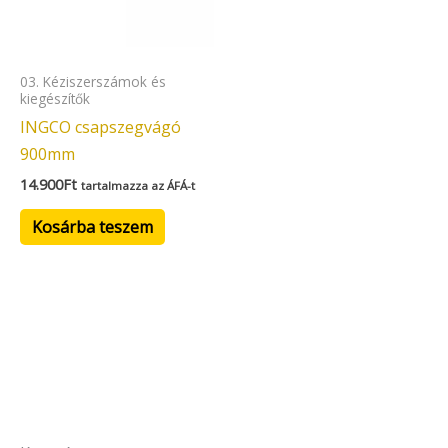
03. Kéziszerszámok és
kiegészítők
INGCO csapszegvágó
900mm
14.900
Ft
tartalmazza az ÁFÁ-t
Kosárba teszem