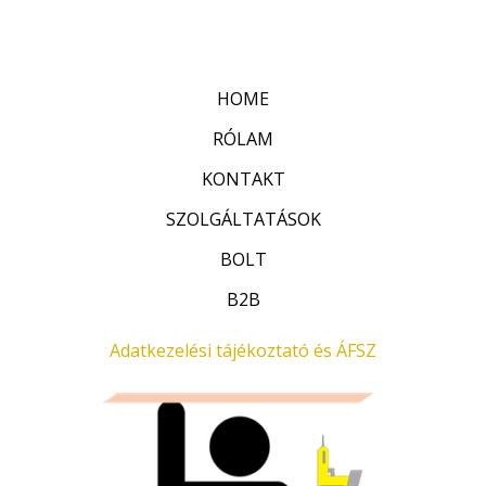
:
t
0
é
/
k
5
e
l
HOME
é
s
:
RÓLAM
0
/
KONTAKT
5
SZOLGÁLTATÁSOK
BOLT
B2B
Adatkezelési tájékoztató és ÁFSZ