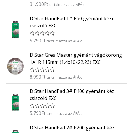
é
31.900
Ft
É
tartalmazza az ÁFÁ-t
s
r
:
t
0
DiStar HandPad 1# P60 gyémánt kézi
é
/
k
5
csiszoló EXC
e
l
é
5.790
Ft
É
tartalmazza az ÁFÁ-t
s
r
:
t
0
DiStar Gres Master gyémánt vágókorong
é
/
k
5
1A1R 115mm (1,4x10x22,23) EXC
e
l
é
8.990
Ft
É
tartalmazza az ÁFÁ-t
s
r
:
t
0
DiStar HandPad 3# P400 gyémánt kézi
é
/
k
5
csiszoló EXC
e
l
é
5.790
Ft
É
tartalmazza az ÁFÁ-t
s
r
:
t
0
DiStar HandPad 2# P200 gyémánt kézi
é
/
k