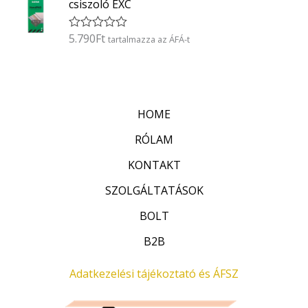
5
csiszoló EXC
e
l
é
5.790
Ft
É
tartalmazza az ÁFÁ-t
s
r
:
t
0
é
/
k
5
e
l
HOME
é
s
:
RÓLAM
0
/
KONTAKT
5
SZOLGÁLTATÁSOK
BOLT
B2B
Adatkezelési tájékoztató és ÁFSZ