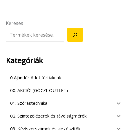
Keresés
Kategóriák
0 Ajándék ötlet férfiaknak
00. AKCIÓ! (GÓCZI-OUTLET)
01. Szórástechnika
02. Szintezőlézerek és távolságmérők
03. Kéziszerszámok és kiegészítők