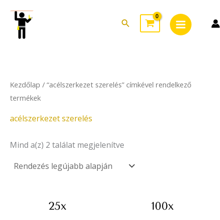
Sorted
Skip
Main
by
to
latest
Search
Menu
content
Kezdőlap
/ “acélszerkezet szerelés” címkével rendelkező
termékek
acélszerkezet szerelés
Mind a(z) 2 találat megjelenítve