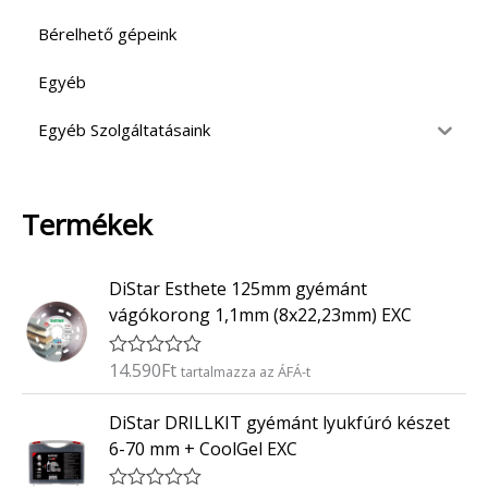
Bérelhető gépeink
Egyéb
Egyéb Szolgáltatásaink
Termékek
DiStar Esthete 125mm gyémánt
vágókorong 1,1mm (8x22,23mm) EXC
14.590
Ft
É
tartalmazza az ÁFÁ-t
r
t
DiStar DRILLKIT gyémánt lyukfúró készet
é
k
6-70 mm + CoolGel EXC
e
l