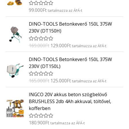
s
:
99.000
Ft
É
tartalmazza az ÁFÁ-t
0
r
/
t
O
C
5
DINO-TOOLS Betonkeverő 150L 375W
é
r
u
k
230V (DT150H)
e
i
r
l
g
r
é
169.000
Ft
129.000
Ft
É
tartalmazza az ÁFÁ-t
s
i
e
r
:
t
n
n
O
C
0
DINO-TOOLS Betonkeverő 150L 375W
é
/
a
t
r
u
k
5
230V (DT150L)
e
l
p
i
r
l
p
r
g
r
é
165.000
Ft
125.000
Ft
É
tartalmazza az ÁFÁ-t
s
r
i
i
e
r
:
i
c
t
n
n
0
INGCO 20V akkus beton szögbelövő
é
/
c
e
a
t
k
5
BRUSHLESS 2db 4Ah akkuval, töltővel,
e
i
e
l
p
kofferben
l
w
s
p
r
é
a
:
s
r
i
:
180.900
Ft
É
tartalmazza az ÁFÁ-t
s
1
i
c
0
r