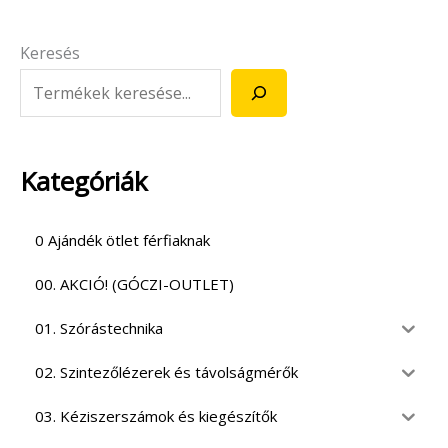
Keresés
Kategóriák
0 Ajándék ötlet férfiaknak
00. AKCIÓ! (GÓCZI-OUTLET)
01. Szórástechnika
02. Szintezőlézerek és távolságmérők
03. Kéziszerszámok és kiegészítők