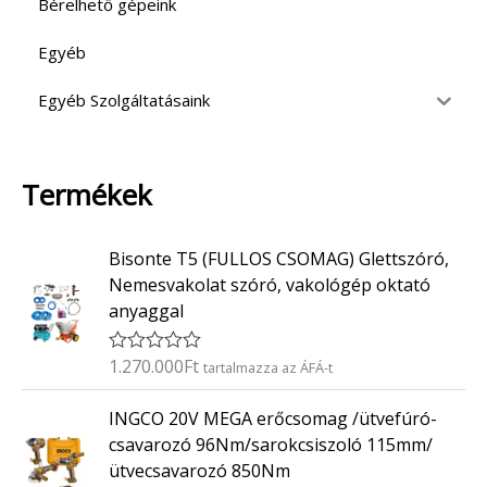
Bérelhető gépeink
Egyéb
Egyéb Szolgáltatásaink
Termékek
Bisonte T5 (FULLOS CSOMAG) Glettszóró,
Nemesvakolat szóró, vakológép oktató
anyaggal
1.270.000
Ft
É
tartalmazza az ÁFÁ-t
r
t
INGCO 20V MEGA erőcsomag /ütvefúró-
é
k
csavarozó 96Nm/sarokcsiszoló 115mm/
e
ütvecsavarozó 850Nm
l
é