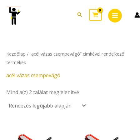
Sorted
Skip
Main
by
to
latest
Search
Menu
content
Kezdőlap
/ “acél vázas csempevágó” címkével rendelkező
termékek
acél vázas csempevágó
Mind a(z) 2 találat megjelenítve