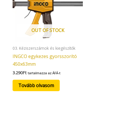
OUT OF STOCK
03. Kéziszerszámok és kiegészítők
INGCO egykezes gyorsszorító
450x63mm
3.290
Ft
tartalmazza az ÁFÁ-t
Tovább olvasom