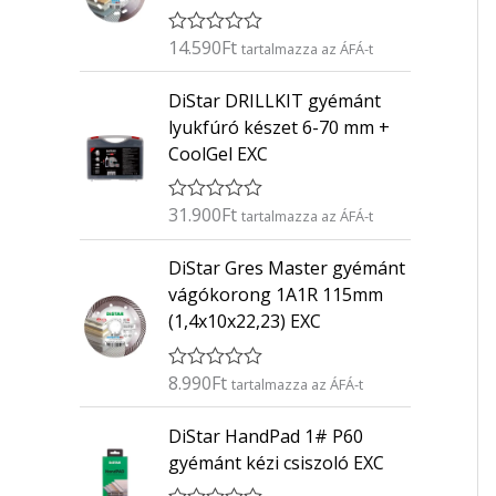
14.590
Ft
É
tartalmazza az ÁFÁ-t
r
t
DiStar DRILLKIT gyémánt
é
k
lyukfúró készet 6-70 mm +
e
CoolGel EXC
l
é
s
:
31.900
Ft
É
tartalmazza az ÁFÁ-t
0
r
/
t
5
DiStar Gres Master gyémánt
é
k
vágókorong 1A1R 115mm
e
(1,4x10x22,23) EXC
l
é
s
:
8.990
Ft
É
tartalmazza az ÁFÁ-t
0
r
/
t
5
DiStar HandPad 1# P60
é
k
gyémánt kézi csiszoló EXC
e
l