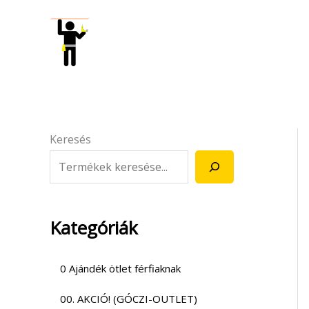
Skip
to
content
Keresés
Kategóriák
0 Ajándék ötlet férfiaknak
00. AKCIÓ! (GÓCZI-OUTLET)