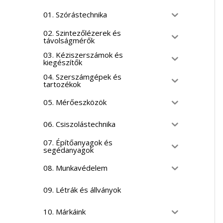
01. Szórástechnika
02. Szintezőlézerek és
távolságmérők
03. Kéziszerszámok és
kiegészítők
04. Szerszámgépek és
tartozékok
05. Mérőeszközök
06. Csiszolástechnika
07. Építőanyagok és
segédanyagok
08. Munkavédelem
09. Létrák és állványok
10. Márkáink