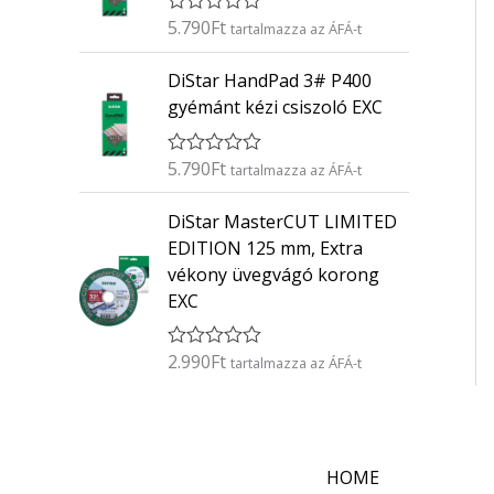
é
5.790
Ft
É
s
tartalmazza az ÁFÁ-t
r
:
t
0
DiStar HandPad 3# P400
é
/
k
5
gyémánt kézi csiszoló EXC
e
l
é
5.790
Ft
É
s
tartalmazza az ÁFÁ-t
r
:
t
0
DiStar MasterCUT LIMITED
é
/
k
5
EDITION 125 mm, Extra
e
vékony üvegvágó korong
l
é
EXC
s
:
0
2.990
Ft
É
/
tartalmazza az ÁFÁ-t
r
5
t
é
k
e
l
HOME
é