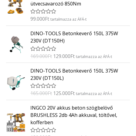
ütvecsavarozó 850Nm
l
é
s
:
99.000
Ft
É
tartalmazza az ÁFÁ-t
0
r
/
t
O
C
5
DINO-TOOLS Betonkeverő 150L 375W
é
r
u
k
230V (DT150H)
e
i
r
l
g
r
é
169.000
Ft
129.000
Ft
É
tartalmazza az ÁFÁ-t
s
i
e
r
:
t
n
n
O
C
0
DINO-TOOLS Betonkeverő 150L 375W
é
/
a
t
r
u
k
5
230V (DT150L)
e
l
p
i
r
l
p
r
g
r
é
165.000
Ft
125.000
Ft
É
tartalmazza az ÁFÁ-t
s
r
i
i
e
r
:
i
c
t
n
n
0
INGCO 20V akkus beton szögbelövő
é
/
c
e
a
t
k
5
BRUSHLESS 2db 4Ah akkuval, töltővel,
e
i
e
l
p
kofferben
l
w
s
p
r
é
a
:
s
r
i