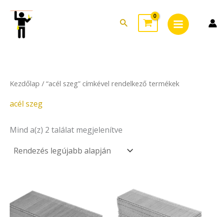
Sorted
Skip
Main
by
to
latest
Search
Menu
content
Kezdőlap
/ “acél szeg” címkével rendelkező termékek
acél szeg
Mind a(z) 2 találat megjelenítve