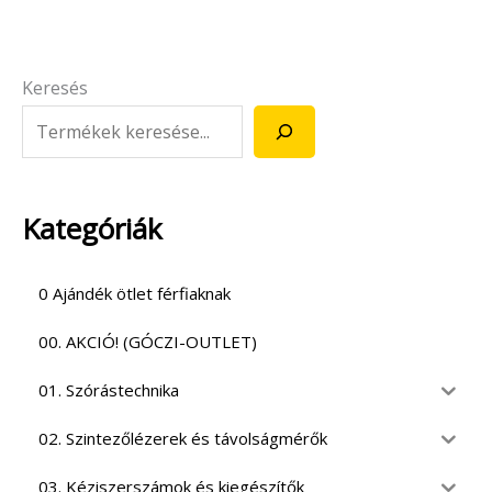
Keresés
Kategóriák
0 Ajándék ötlet férfiaknak
00. AKCIÓ! (GÓCZI-OUTLET)
01. Szórástechnika
02. Szintezőlézerek és távolságmérők
03. Kéziszerszámok és kiegészítők