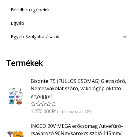
Bérelhető gépeink
Egyéb
Egyéb Szolgáltatásaink
Termékek
Bisonte T5 (FULLOS CSOMAG) Glettszóró,
Nemesvakolat szóró, vakológép oktató
anyaggal
1.270.000
Ft
É
tartalmazza az ÁFÁ-t
r
t
INGCO 20V MEGA erőcsomag /ütvefúró-
é
k
csavarozó 96Nm/sarokcsiszoló 115mm/
e