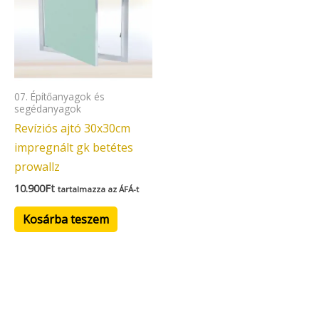
07. Építőanyagok és
segédanyagok
Revíziós ajtó 30x30cm
impregnált gk betétes
prowallz
10.900
Ft
tartalmazza az ÁFÁ-t
Kosárba teszem