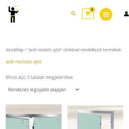
Sorted
Skip
Main
by
to
latest
Search
Menu
content
Kezdőlap
/ “acél revíziós ajtó” címkével rendelkező termékek
acél revíziós ajtó
Mind a(z) 3 találat megjelenítve