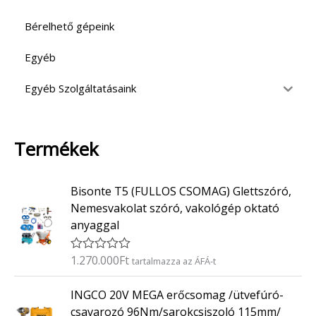
Bérelhető gépeink
Egyéb
Egyéb Szolgáltatásaink
Termékek
Bisonte T5 (FULLOS CSOMAG) Glettszóró,
Nemesvakolat szóró, vakológép oktató
anyaggal
1.270.000
Ft
É
tartalmazza az ÁFÁ-t
r
t
INGCO 20V MEGA erőcsomag /ütvefúró-
é
k
csavarozó 96Nm/sarokcsiszoló 115mm/