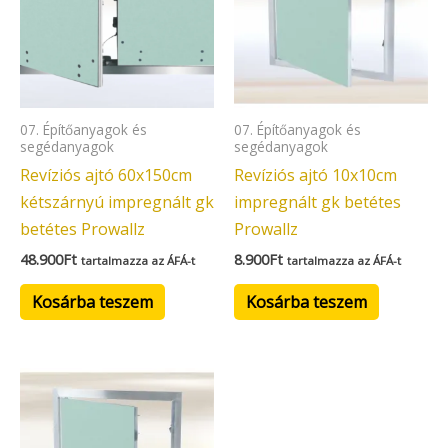
07. Építőanyagok és
07. Építőanyagok és
segédanyagok
segédanyagok
Revíziós ajtó 60x150cm
Revíziós ajtó 10x10cm
kétszárnyú impregnált gk
impregnált gk betétes
betétes Prowallz
Prowallz
48.900
Ft
8.900
Ft
tartalmazza az ÁFÁ-t
tartalmazza az ÁFÁ-t
Kosárba teszem
Kosárba teszem