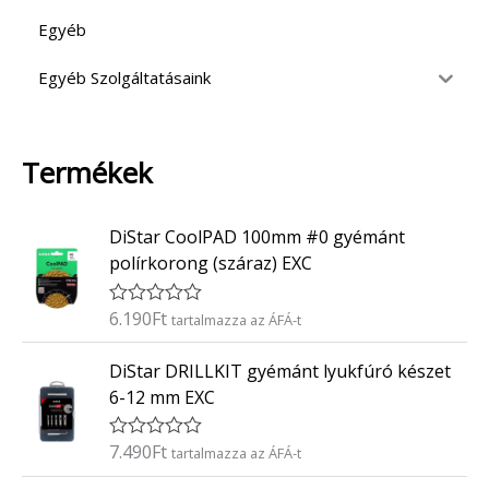
Egyéb
Egyéb Szolgáltatásaink
Termékek
DiStar CoolPAD 100mm #0 gyémánt
polírkorong (száraz) EXC
6.190
Ft
É
tartalmazza az ÁFÁ-t
r
t
DiStar DRILLKIT gyémánt lyukfúró készet
é
k
6-12 mm EXC
e
l
é
7.490
Ft
É
tartalmazza az ÁFÁ-t
s
r
:
t