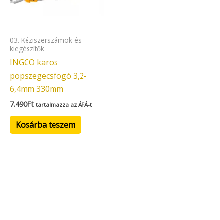
03. Kéziszerszámok és
kiegészítők
INGCO karos
popszegecsfogó 3,2-
6,4mm 330mm
7.490
Ft
tartalmazza az ÁFÁ-t
Kosárba teszem