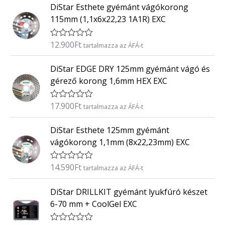
0
DiStar Esthete gyémánt vágókorong
é
/
k
5
115mm (1,1x6x22,23 1A1R) EXC
e
l
é
12.900
Ft
É
tartalmazza az ÁFÁ-t
s
r
:
t
0
DiStar EDGE DRY 125mm gyémánt vágó és
é
/
k
5
gérező korong 1,6mm HEX EXC
e
l
é
17.900
Ft
É
tartalmazza az ÁFÁ-t
s
r
:
t
0
DiStar Esthete 125mm gyémánt
é
/
k
5
vágókorong 1,1mm (8x22,23mm) EXC
e
l
é
14.590
Ft
É
tartalmazza az ÁFÁ-t
s
r
:
t
0
DiStar DRILLKIT gyémánt lyukfúró készet
é
/
k
5
6-70 mm + CoolGel EXC
e
l
é