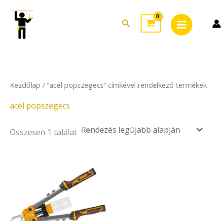
Skip
Main
to
Search
Menu
content
Kezdőlap
/ “acél popszegecs” címkével rendelkező termékek
acél popszegecs
Összesen 1 találat