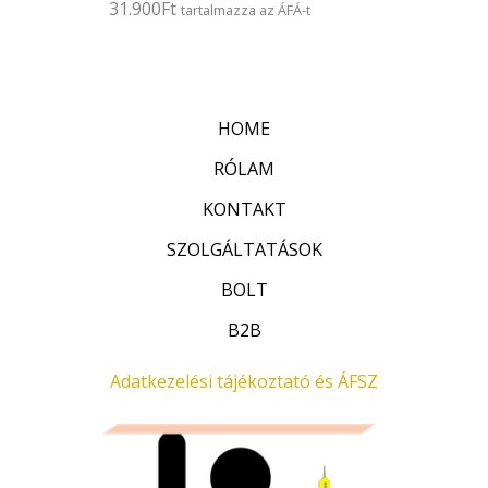
31.900
Ft
É
tartalmazza az ÁFÁ-t
s
r
:
t
0
é
/
k
5
e
l
HOME
é
s
:
RÓLAM
0
/
KONTAKT
5
SZOLGÁLTATÁSOK
BOLT
B2B
Adatkezelési tájékoztató és ÁFSZ