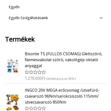
Egyéb
Egyéb Szolgáltatásaink
Termékek
Bisonte T5 (FULLOS CSOMAG) Glettszóró,
Nemesvakolat szóró, vakológép oktató
anyaggal
1.270.000
Ft
É
tartalmazza az ÁFÁ-t
r
t
INGCO 20V MEGA erőcsomag /ütvefúró-
é
k
csavarozó 96Nm/sarokcsiszoló 115mm/
e
ütvecsavarozó 850Nm
l
é
s