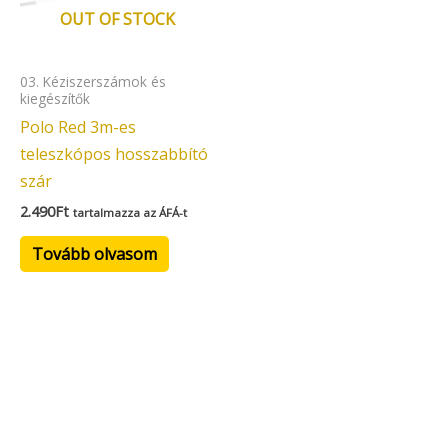
OUT OF STOCK
03. Kéziszerszámok és
kiegészítők
Polo Red 3m-es
teleszkópos hosszabbító
szár
2.490
Ft
tartalmazza az ÁFÁ-t
Tovább olvasom