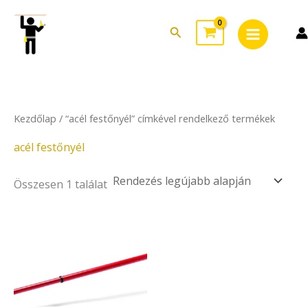
Skip
Main
to
Search
Menu
content
Kezdőlap
/ “acél festőnyél” címkével rendelkező termékek
acél festőnyél
Összesen 1 találat