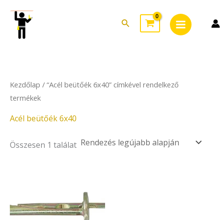
Skip
Main
to
Search
Menu
content
Kezdőlap
/ “Acél beütőék 6x40” címkével rendelkező
termékek
Acél beütőék 6x40
Összesen 1 találat