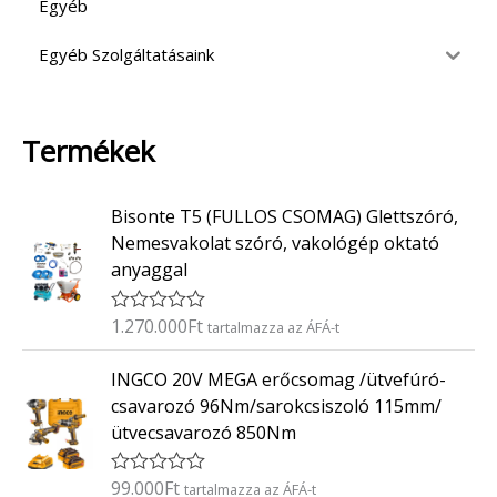
Egyéb
Egyéb Szolgáltatásaink
Termékek
Bisonte T5 (FULLOS CSOMAG) Glettszóró,
Nemesvakolat szóró, vakológép oktató
anyaggal
1.270.000
Ft
É
tartalmazza az ÁFÁ-t
r
t
INGCO 20V MEGA erőcsomag /ütvefúró-
é
k
csavarozó 96Nm/sarokcsiszoló 115mm/
e
ütvecsavarozó 850Nm
l
é
s
:
99.000
Ft
É
tartalmazza az ÁFÁ-t