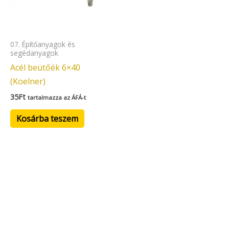
07. Építőanyagok és
segédanyagok
Acél beütőék 6×40
(Koelner)
35
Ft
tartalmazza az ÁFÁ-t
Kosárba teszem