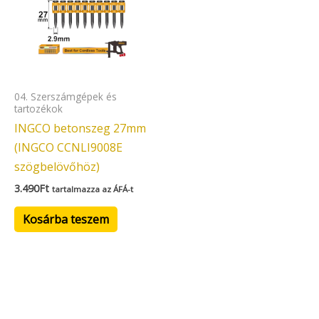
04. Szerszámgépek és
tartozékok
INGCO betonszeg 27mm
(INGCO CCNLI9008E
szögbelövőhöz)
3.490
Ft
tartalmazza az ÁFÁ-t
Kosárba teszem