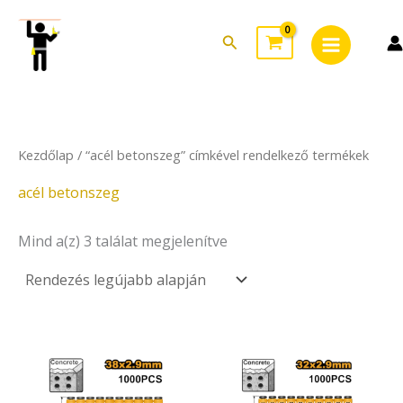
Sorted
Skip
Main
by
to
latest
Search
Menu
content
Kezdőlap
/ “acél betonszeg” címkével rendelkező termékek
acél betonszeg
Mind a(z) 3 találat megjelenítve