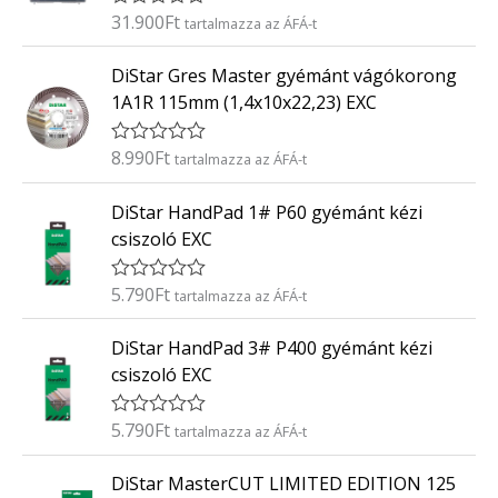
é
31.900
Ft
É
tartalmazza az ÁFÁ-t
s
r
:
t
0
DiStar Gres Master gyémánt vágókorong
é
/
k
5
1A1R 115mm (1,4x10x22,23) EXC
e
l
é
8.990
Ft
É
tartalmazza az ÁFÁ-t
s
r
:
t
0
DiStar HandPad 1# P60 gyémánt kézi
é
/
k
5
csiszoló EXC
e
l
é
5.790
Ft
É
tartalmazza az ÁFÁ-t
s
r
:
t
0
DiStar HandPad 3# P400 gyémánt kézi
é
/
k
5
csiszoló EXC
e
l
é
5.790
Ft
É
tartalmazza az ÁFÁ-t
s
r
:
t
0
DiStar MasterCUT LIMITED EDITION 125
é
/