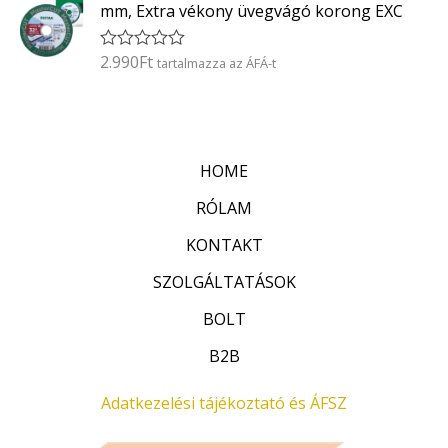
k
5
mm, Extra vékony üvegvágó korong EXC
e
l
é
2.990
Ft
É
tartalmazza az ÁFÁ-t
s
r
:
t
0
é
/
k
5
e
l
HOME
é
s
:
RÓLAM
0
/
KONTAKT
5
SZOLGÁLTATÁSOK
BOLT
B2B
Adatkezelési tájékoztató és ÁFSZ