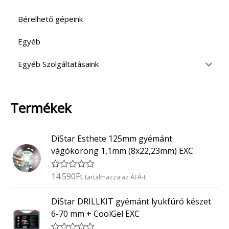
Bérelhető gépeink
Egyéb
Egyéb Szolgáltatásaink
Termékek
DiStar Esthete 125mm gyémánt
vágókorong 1,1mm (8x22,23mm) EXC
14.590
Ft
É
tartalmazza az ÁFÁ-t
r
t
DiStar DRILLKIT gyémánt lyukfúró készet
é
k
6-70 mm + CoolGel EXC
e
l