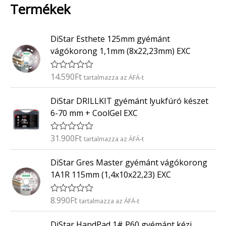
Termékek
DiStar Esthete 125mm gyémánt
vágókorong 1,1mm (8x22,23mm) EXC
14.590
Ft
É
tartalmazza az ÁFÁ-t
r
t
DiStar DRILLKIT gyémánt lyukfúró készet
é
k
6-70 mm + CoolGel EXC
e
l
é
31.900
Ft
É
tartalmazza az ÁFÁ-t
s
r
:
t
0
DiStar Gres Master gyémánt vágókorong
é
/
k
5
1A1R 115mm (1,4x10x22,23) EXC
e
l
é
8.990
Ft
É
tartalmazza az ÁFÁ-t
s
r
:
t
0
DiStar HandPad 1# P60 gyémánt kézi
é