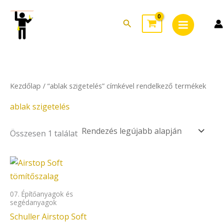
Skip
Main
to
Search
Menu
content
Kezdőlap
/ “ablak szigetelés” címkével rendelkező termékek
ablak szigetelés
Összesen 1 találat
07. Építőanyagok és
segédanyagok
Schuller Airstop Soft