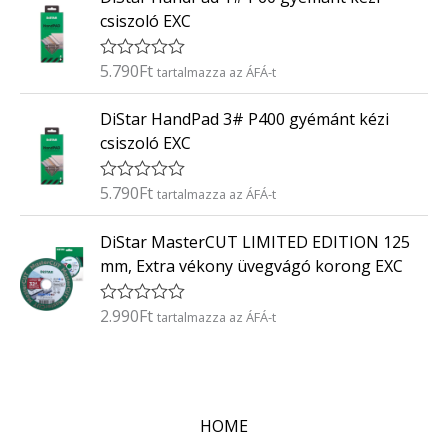
/
k
5
csiszoló EXC
e
l
é
5.790
Ft
É
tartalmazza az ÁFÁ-t
s
r
:
t
0
DiStar HandPad 3# P400 gyémánt kézi
é
/
k
5
csiszoló EXC
e
l
é
5.790
Ft
É
tartalmazza az ÁFÁ-t
s
r
:
t
0
DiStar MasterCUT LIMITED EDITION 125
é
/
k
5
mm, Extra vékony üvegvágó korong EXC
e
l
é
2.990
Ft
É
tartalmazza az ÁFÁ-t
s
r
:
t
0
é
/
k
5
e
l
HOME
é
s