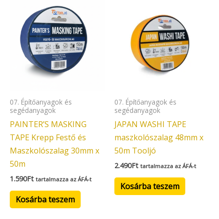
07. Építőanyagok és
07. Építőanyagok és
segédanyagok
segédanyagok
PAINTER’S MASKING
JAPAN WASHI TAPE
TAPE Krepp Festő és
maszkolószalag 48mm x
Maszkolószalag 30mm x
50m Tooljó
50m
2.490
Ft
tartalmazza az ÁFÁ-t
1.590
Ft
tartalmazza az ÁFÁ-t
Kosárba teszem
Kosárba teszem