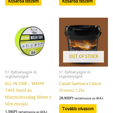
Kosárba teszem
Kosárba teszem
OUT OF STOCK
07. Építőanyagok és
07. Építőanyagok és
segédanyagok
segédanyagok
ALL IN ONE – WASHI
Casati Samsara Classic
TAPE Festő és
Orovivo 1,25L
Maszkolószalag 30mm x
28.900
Ft
tartalmazza az ÁFÁ-t
50m (tooljó)
Tovább olvasom
1.590
Ft
tartalmazza az ÁFÁ-t