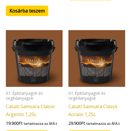
Kosárba teszem
07. Építőanyagok és
07. Építőanyagok és
segédanyagok
segédanyagok
Casati Samsara Classic
Casati Samsara Classic
Argento 1,25L
Acciaio 1,25L
19.900
Ft
29.900
Ft
tartalmazza az ÁFÁ-t
tartalmazza az ÁFÁ-t