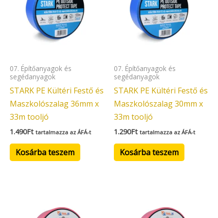
07. Építőanyagok és
07. Építőanyagok és
segédanyagok
segédanyagok
STARK PE Kültéri Festő és
STARK PE Kültéri Festő és
Maszkolószalag 36mm x
Maszkolószalag 30mm x
33m tooljó
33m tooljó
1.490
Ft
1.290
Ft
tartalmazza az ÁFÁ-t
tartalmazza az ÁFÁ-t
Kosárba teszem
Kosárba teszem