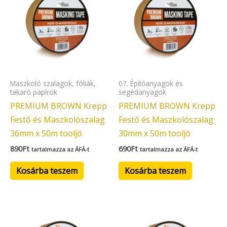
Maszkoló szalagok, fóliák,
07. Építőanyagok és
takaró papírok
segédanyagok
PREMIUM BROWN Krepp
PREMIUM BROWN Krepp
Festő és Maszkolószalag
Festő és Maszkolószalag
36mm x 50m tooljó
30mm x 50m tooljó
890
Ft
690
Ft
tartalmazza az ÁFÁ-t
tartalmazza az ÁFÁ-t
Kosárba teszem
Kosárba teszem