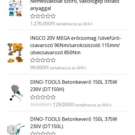
Nemesvakolat szóró, vakológép oktató
anyaggal
1.270.000
Ft
É
tartalmazza az ÁFÁ-t
r
t
INGCO 20V MEGA erőcsomag /ütvefúró-
é
k
csavarozó 96Nm/sarokcsiszoló 115mm/
e
ütvecsavarozó 850Nm
l
é
s
:
99.000
Ft
É
tartalmazza az ÁFÁ-t
0
r
/
t
O
C
5
DINO-TOOLS Betonkeverő 150L 375W
é
r
u
k
230V (DT150H)
e
i
r
l
g
r
é
169.000
Ft
129.000
Ft
É
tartalmazza az ÁFÁ-t
s
i
e
r
:
t
n
n
O
C
0
DINO-TOOLS Betonkeverő 150L 375W
é
/
a
t
r
u
k
5
230V (DT150L)
e
l
p
i
r
l