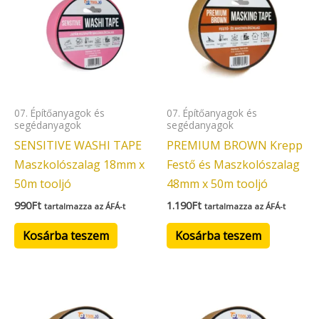
07. Építőanyagok és
07. Építőanyagok és
segédanyagok
segédanyagok
SENSITIVE WASHI TAPE
PREMIUM BROWN Krepp
Maszkolószalag 18mm x
Festő és Maszkolószalag
50m tooljó
48mm x 50m tooljó
990
Ft
1.190
Ft
tartalmazza az ÁFÁ-t
tartalmazza az ÁFÁ-t
Kosárba teszem
Kosárba teszem