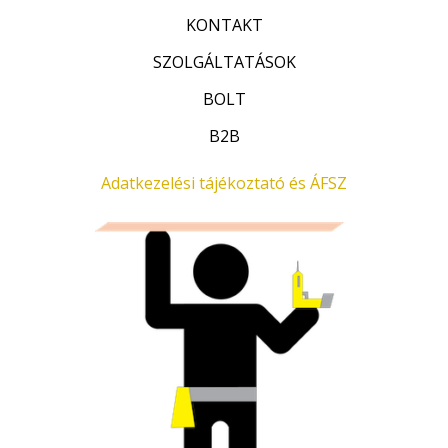
0
0
F
/
KONTAKT
5
0
t
SZOLGÁLTATÁSOK
F
.
t
BOLT
.
B2B
Adatkezelési tájékoztató és ÁFSZ