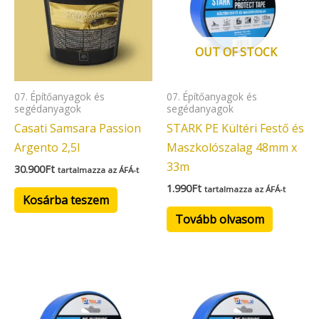
OUT OF STOCK
07. Építőanyagok és
07. Építőanyagok és
segédanyagok
segédanyagok
Casati Samsara Passion
STARK PE Kültéri Festő és
Argento 2,5l
Maszkolószalag 48mm x
33m
30.900
Ft
tartalmazza az ÁFÁ-t
1.990
Ft
tartalmazza az ÁFÁ-t
Kosárba teszem
Tovább olvasom