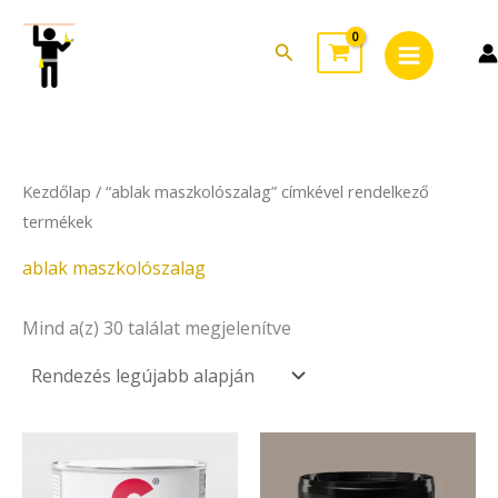
Sorted
Skip
Main
by
to
latest
Search
Menu
content
Kezdőlap
/ “ablak maszkolószalag” címkével rendelkező
termékek
ablak maszkolószalag
Mind a(z) 30 találat megjelenítve