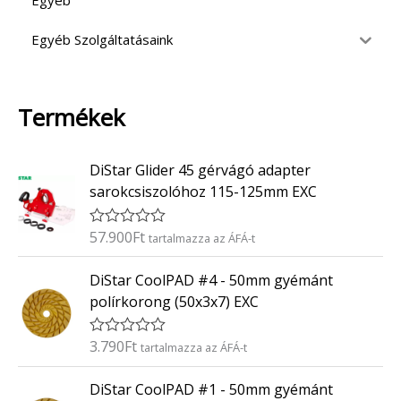
Egyéb
Egyéb Szolgáltatásaink
Termékek
DiStar Glider 45 gérvágó adapter
sarokcsiszolóhoz 115-125mm EXC
57.900
Ft
É
tartalmazza az ÁFÁ-t
r
t
DiStar CoolPAD #4 - 50mm gyémánt
é
k
polírkorong (50x3x7) EXC
e
l
é
3.790
Ft
É
tartalmazza az ÁFÁ-t
s
r
:
t
0
DiStar CoolPAD #1 - 50mm gyémánt
é
/