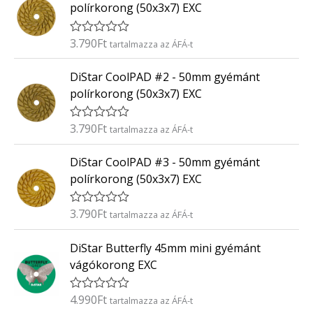
k
5
polírkorong (50x3x7) EXC
e
l
é
3.790
Ft
É
tartalmazza az ÁFÁ-t
s
r
:
t
0
DiStar CoolPAD #2 - 50mm gyémánt
é
/
k
5
polírkorong (50x3x7) EXC
e
l
é
3.790
Ft
É
tartalmazza az ÁFÁ-t
s
r
:
t
0
DiStar CoolPAD #3 - 50mm gyémánt
é
/
k
5
polírkorong (50x3x7) EXC
e
l
é
3.790
Ft
É
tartalmazza az ÁFÁ-t
s
r
:
t
0
DiStar Butterfly 45mm mini gyémánt
é
/
k
5
vágókorong EXC
e
l
é
4.990
Ft
É
tartalmazza az ÁFÁ-t
s
r