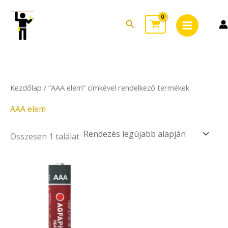
Skip
Main
to
Search
Menu
content
Kezdőlap
/ “AAA elem” címkével rendelkező termékek
AAA elem
Összesen 1 találat