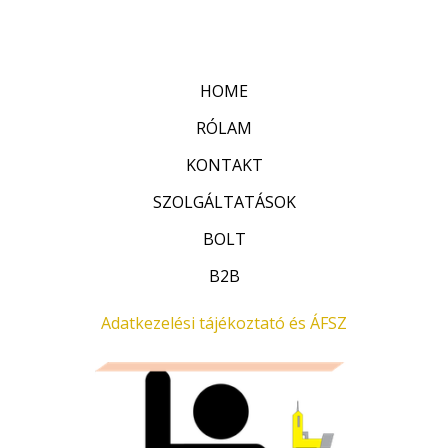
:
t
0
é
/
k
5
e
l
HOME
é
s
:
RÓLAM
0
/
KONTAKT
5
SZOLGÁLTATÁSOK
BOLT
B2B
Adatkezelési tájékoztató és ÁFSZ