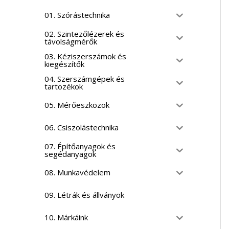
01. Szórástechnika
02. Szintezőlézerek és
távolságmérők
03. Kéziszerszámok és
kiegészítők
04. Szerszámgépek és
tartozékok
05. Mérőeszközök
06. Csiszolástechnika
07. Építőanyagok és
segédanyagok
08. Munkavédelem
09. Létrák és állványok
10. Márkáink