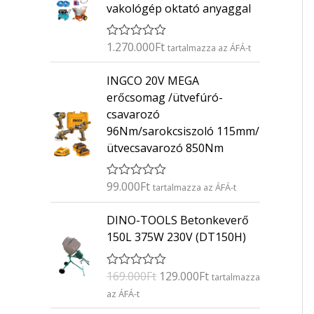
vakológép oktató anyaggal
1.270.000
Ft
É
tartalmazza az ÁFÁ-t
r
t
INGCO 20V MEGA
é
k
erőcsomag /ütvefúró-
e
csavarozó
l
é
96Nm/sarokcsiszoló 115mm/
s
ütvecsavarozó 850Nm
:
0
/
5
99.000
Ft
É
tartalmazza az ÁFÁ-t
r
t
O
C
DINO-TOOLS Betonkeverő
é
r
u
k
150L 375W 230V (DT150H)
e
i
r
l
g
r
é
169.000
Ft
129.000
Ft
É
s
tartalmazza
i
e
r
:
az ÁFÁ-t
n
n
t
0
é
/
a
t