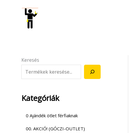
Skip
to
content
Keresés
Kategóriák
0 Ajándék ötlet férfiaknak
00. AKCIÓ! (GÓCZI-OUTLET)