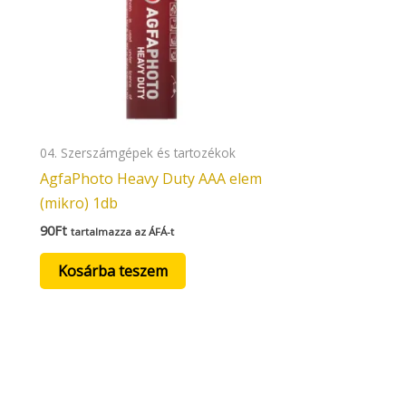
04. Szerszámgépek és tartozékok
AgfaPhoto Heavy Duty AAA elem
(mikro) 1db
90
Ft
tartalmazza az ÁFÁ-t
Kosárba teszem