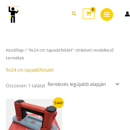
Skip
Main
to
Search
Menu
content
Kezdőlap
/ “9x24 cm tapadófelület” címkével rendelkező
termékek
9x24 cm tapadófelület
Összesen 1 találat
Original
Current
Sale!
price
price
was:
is:
18.900Ft.
17.890Ft.