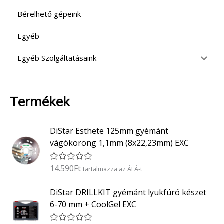
Bérelhető gépeink
Egyéb
Egyéb Szolgáltatásaink
Termékek
DiStar Esthete 125mm gyémánt
vágókorong 1,1mm (8x22,23mm) EXC
14.590
Ft
É
tartalmazza az ÁFÁ-t
r
t
DiStar DRILLKIT gyémánt lyukfúró készet
é
k
6-70 mm + CoolGel EXC
e
l
é