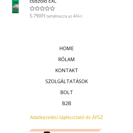
csiszoló EXC
e
l
é
5.790
Ft
É
tartalmazza az ÁFÁ-t
s
r
:
t
0
é
/
k
5
e
l
HOME
é
s
:
RÓLAM
0
/
KONTAKT
5
SZOLGÁLTATÁSOK
BOLT
B2B
Adatkezelési tájékoztató és ÁFSZ