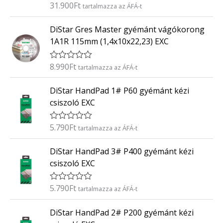
31.900
Ft
É
tartalmazza az ÁFÁ-t
s
r
:
t
0
DiStar Gres Master gyémánt vágókorong
é
/
k
5
1A1R 115mm (1,4x10x22,23) EXC
e
l
é
8.990
Ft
É
tartalmazza az ÁFÁ-t
s
r
:
t
0
DiStar HandPad 1# P60 gyémánt kézi
é
/
k
5
csiszoló EXC
e
l
é
5.790
Ft
É
tartalmazza az ÁFÁ-t
s
r
:
t
0
DiStar HandPad 3# P400 gyémánt kézi
é
/
k
5
csiszoló EXC
e
l
é
5.790
Ft
É
tartalmazza az ÁFÁ-t
s
r
:
t
0
DiStar HandPad 2# P200 gyémánt kézi
é
/
k
5