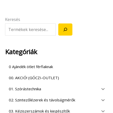
Keresés
Kategóriák
0 Ajándék ötlet férfiaknak
00. AKCIÓ! (GÓCZI-OUTLET)
01. Szórástechnika
02. Szintezőlézerek és távolságmérők
03. Kéziszerszámok és kiegészítők