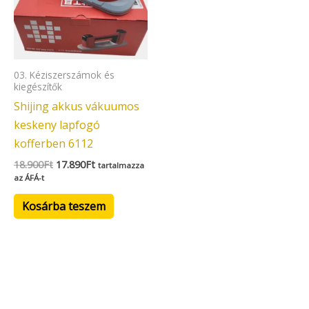
03. Kéziszerszámok és
kiegészítők
Shijing akkus vákuumos
keskeny lapfogó
kofferben 6112
18.900
Ft
17.890
Ft
tartalmazza
az ÁFÁ-t
Kosárba teszem