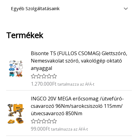
Egyéb Szolgáltatásaink
Termékek
Bisonte T5 (FULLOS CSOMAG) Glettszóró,
Nemesvakolat szóró, vakológép oktató
anyaggal
1.270.000
Ft
É
tartalmazza az ÁFÁ-t
r
t
INGCO 20V MEGA erőcsomag /ütvefúró-
é
k
csavarozó 96Nm/sarokcsiszoló 115mm/
e
ütvecsavarozó 850Nm
l
é
s
:
99.000
Ft
É
tartalmazza az ÁFÁ-t
0
r
/