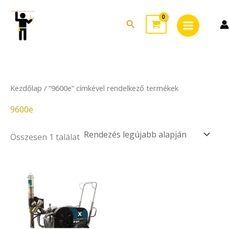
Skip
Main
to
Search
Menu
content
Kezdőlap
/ “9600e” címkével rendelkező termékek
9600e
Összesen 1 találat