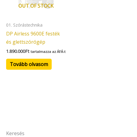
OUT OF STOCK
01. Szórástechnika
DP Airless 9600E festék
és glettszórógép
1.890.000
Ft
tartalmazza az ÁFÁ-t
Tovább olvasom
Keresés