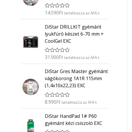
14.590
Ft
É
tartalmazza az ÁFÁ-t
r
t
DiStar DRILLKIT gyémánt
é
k
lyukfúró készet 6-70 mm +
e
CoolGel EXC
l
é
s
:
31.900
Ft
É
tartalmazza az ÁFÁ-t
0
r
/
t
5
DiStar Gres Master gyémánt
é
k
vágókorong 1A1R 115mm
e
(1,4x10x22,23) EXC
l
é
s
:
8.990
Ft
É
tartalmazza az ÁFÁ-t
0
r
/
t
5
DiStar HandPad 1# P60
é
k
gyémánt kézi csiszoló EXC
e
l