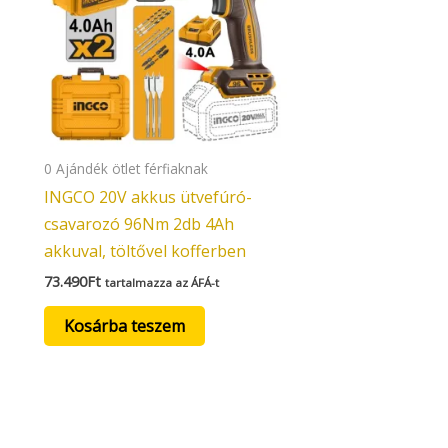
0 Ajándék ötlet férfiaknak
INGCO 20V akkus ütvefúró-
csavarozó 96Nm 2db 4Ah
akkuval, töltővel kofferben
73.490
Ft
tartalmazza az ÁFÁ-t
Kosárba teszem