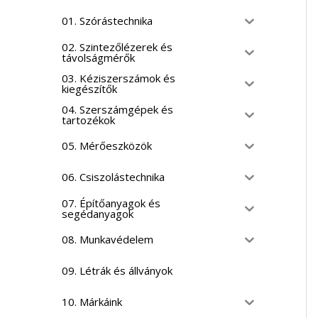
01. Szórástechnika
02. Szintezőlézerek és
távolságmérők
03. Kéziszerszámok és
kiegészítők
04. Szerszámgépek és
tartozékok
05. Mérőeszközök
06. Csiszolástechnika
07. Építőanyagok és
segédanyagok
08. Munkavédelem
09. Létrák és állványok
10. Márkáink