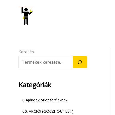
Skip
to
content
Keresés
Kategóriák
0 Ajándék ötlet férfiaknak
00. AKCIÓ! (GÓCZI-OUTLET)