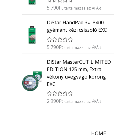
é
5.790
Ft
É
s
tartalmazza az ÁFÁ-t
r
:
t
0
DiStar HandPad 3# P400
é
/
k
5
gyémánt kézi csiszoló EXC
e
l
é
5.790
Ft
É
s
tartalmazza az ÁFÁ-t
r
:
t
0
DiStar MasterCUT LIMITED
é
/
k
5
EDITION 125 mm, Extra
e
vékony üvegvágó korong
l
é
EXC
s
:
0
2.990
Ft
É
/
tartalmazza az ÁFÁ-t
r
5
t
é
k
e
l
HOME
é