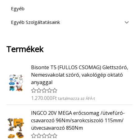
Egyéb
Egyéb Szolgáltatásaink
Termékek
Bisonte T5 (FULLOS CSOMAG) Glettszóró,
Nemesvakolat szóró, vakológép oktató
anyaggal
1.270.000
Ft
É
tartalmazza az ÁFÁ-t
r
t
INGCO 20V MEGA erőcsomag /ütvefúró-
é
k
csavarozó 96Nm/sarokcsiszoló 115mm/
e
ütvecsavarozó 850Nm
l
é
s