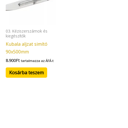
03. Kéziszerszámok és
kiegészítők
Kubala aljzat simító
90x500mm
8.900
Ft
tartalmazza az ÁFÁ-t
Kosárba teszem