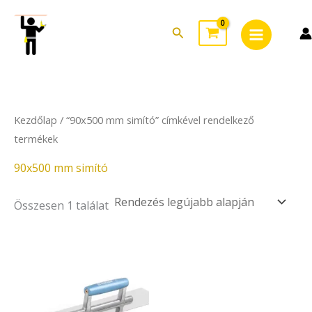
Skip
Main
to
Search
Menu
content
Kezdőlap
/ “90x500 mm simító” címkével rendelkező
termékek
90x500 mm simító
Összesen 1 találat