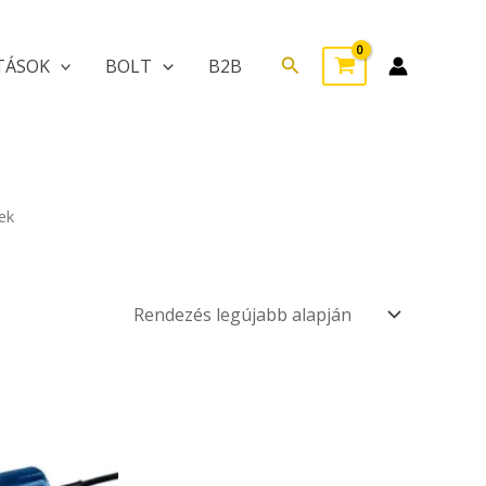
Search
TÁSOK
BOLT
B2B
ek