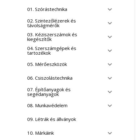
01. Szórástechnika
02. Szintezőlézerek és
távolságmérők
03. Kéziszerszámok és
kiegészítők
04. Szerszámgépek és
tartozékok
05. Mérőeszközök
06. Csiszolástechnika
07. Építőanyagok és
segédanyagok
08. Munkavédelem
09. Létrák és állványok
10. Márkáink