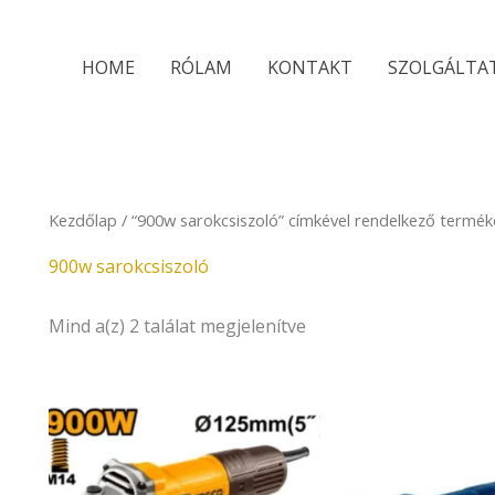
Sorted
by
latest
HOME
RÓLAM
KONTAKT
SZOLGÁLTA
Kezdőlap
/ “900w sarokcsiszoló” címkével rendelkező termék
900w sarokcsiszoló
Mind a(z) 2 találat megjelenítve