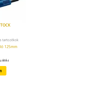
STOCK
s tartozékok
oló 125mm
z ÁFÁ-t
m