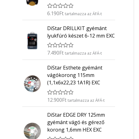
6.190
Ft
É
tartalmazza az ÁFÁ-t
r
t
DiStar DRILLKIT gyémánt
é
k
lyukfúró készet 6-12 mm EXC
e
l
é
7.490
Ft
É
s
tartalmazza az ÁFÁ-t
r
:
t
0
DiStar Esthete gyémánt
é
/
k
5
vágókorong 115mm
e
(1,1x6x22,23 1A1R) EXC
l
é
s
:
12.900
Ft
É
tartalmazza az ÁFÁ-t
0
r
/
t
5
DiStar EDGE DRY 125mm
é
k
gyémánt vágó és gérező
e
korong 1,6mm HEX EXC
l
é