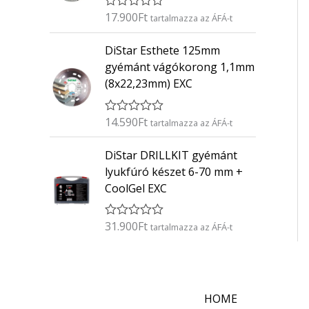
s
:
17.900
Ft
É
tartalmazza az ÁFÁ-t
0
r
/
t
5
DiStar Esthete 125mm
é
k
gyémánt vágókorong 1,1mm
e
(8x22,23mm) EXC
l
é
s
:
14.590
Ft
É
tartalmazza az ÁFÁ-t
0
r
/
t
5
DiStar DRILLKIT gyémánt
é
k
lyukfúró készet 6-70 mm +
e
CoolGel EXC
l
é
s
:
31.900
Ft
É
tartalmazza az ÁFÁ-t
0
r
/
t
5
é
k
e
l
HOME
é