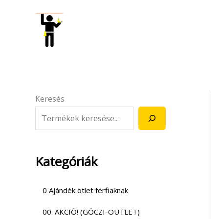
Skip
to
content
Keresés
Kategóriák
0 Ajándék ötlet férfiaknak
00. AKCIÓ! (GÓCZI-OUTLET)