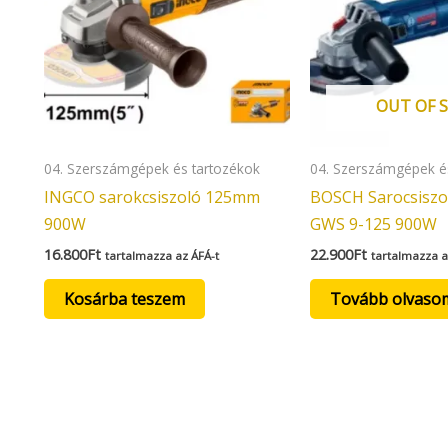
OUT OF 
04. Szerszámgépek és tartozékok
04. Szerszámgépek é
INGCO sarokcsiszoló 125mm
BOSCH Sarocsisz
900W
GWS 9-125 900W
16.800
Ft
22.900
Ft
tartalmazza az ÁFÁ-t
tartalmazza a
Kosárba teszem
Tovább olvaso