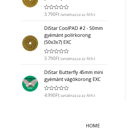
é
s
:
3.790
Ft
É
tartalmazza az ÁFÁ-t
0
r
/
t
5
DiStar CoolPAD #2 - 50mm
é
k
gyémánt polírkorong
e
(50x3x7) EXC
l
é
s
:
3.790
Ft
É
tartalmazza az ÁFÁ-t
0
r
/
t
5
DiStar Butterfly 45mm mini
é
k
gyémánt vágókorong EXC
e
l
é
4.990
Ft
É
s
tartalmazza az ÁFÁ-t
r
:
t
0
é
/
k
5
e
l
HOME
é