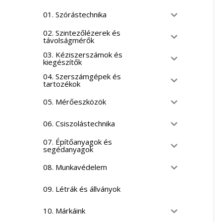
01. Szórástechnika
02. Szintezőlézerek és
távolságmérők
03. Kéziszerszámok és
kiegészítők
04. Szerszámgépek és
tartozékok
05. Mérőeszközök
06. Csiszolástechnika
07. Építőanyagok és
segédanyagok
08. Munkavédelem
09. Létrák és állványok
10. Márkáink