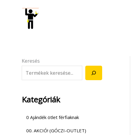
Skip
to
content
Keresés
Kategóriák
0 Ajándék ötlet férfiaknak
00. AKCIÓ! (GÓCZI-OUTLET)