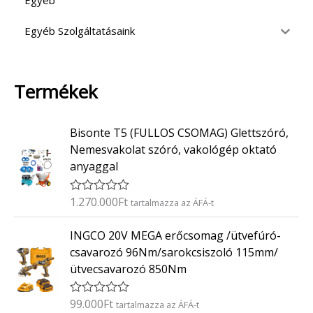
Egyéb
Egyéb Szolgáltatásaink
Termékek
Bisonte T5 (FULLOS CSOMAG) Glettszóró,
Nemesvakolat szóró, vakológép oktató
anyaggal
1.270.000
Ft
É
tartalmazza az ÁFÁ-t
r
t
INGCO 20V MEGA erőcsomag /ütvefúró-
é
k
csavarozó 96Nm/sarokcsiszoló 115mm/
e
ütvecsavarozó 850Nm
l
é
s
:
99.000
Ft
É
tartalmazza az ÁFÁ-t
0