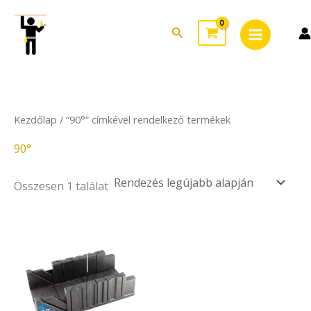
Skip
Main
to
Search
Menu
content
Kezdőlap
/ “90°” címkével rendelkező termékek
90°
Összesen 1 találat