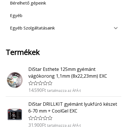
Bérelhető gépeink
Egyéb
Egyéb Szolgáltatásaink
Termékek
DiStar Esthete 125mm gyémánt
vágókorong 1,1mm (8x22,23mm) EXC
14.590
Ft
É
tartalmazza az ÁFÁ-t
r
t
DiStar DRILLKIT gyémánt lyukfúró készet
é
k
6-70 mm + CoolGel EXC
e
l
é
31.900
Ft
É
tartalmazza az ÁFÁ-t
s