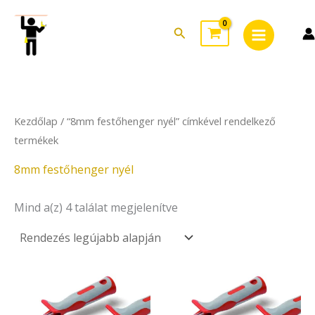
Sorted
Skip
Main
by
to
latest
Search
Menu
content
Kezdőlap
/ “8mm festőhenger nyél” címkével rendelkező
termékek
8mm festőhenger nyél
Mind a(z) 4 találat megjelenítve