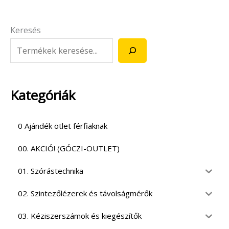
Keresés
Kategóriák
0 Ajándék ötlet férfiaknak
00. AKCIÓ! (GÓCZI-OUTLET)
01. Szórástechnika
02. Szintezőlézerek és távolságmérők
03. Kéziszerszámok és kiegészítők