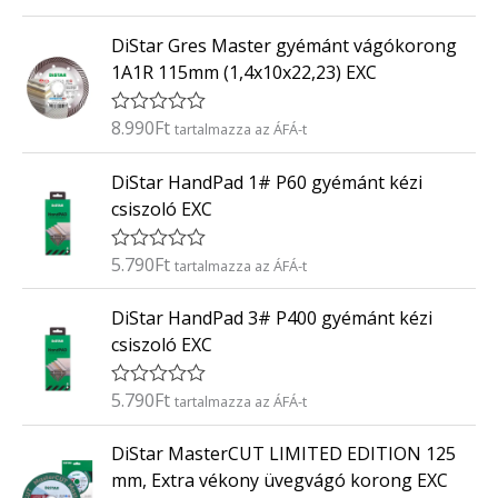
r
:
t
0
DiStar Gres Master gyémánt vágókorong
é
/
k
5
1A1R 115mm (1,4x10x22,23) EXC
e
l
é
8.990
Ft
É
tartalmazza az ÁFÁ-t
s
r
:
t
0
DiStar HandPad 1# P60 gyémánt kézi
é
/
k
5
csiszoló EXC
e
l
é
5.790
Ft
É
tartalmazza az ÁFÁ-t
s
r
:
t
0
DiStar HandPad 3# P400 gyémánt kézi
é
/
k
5
csiszoló EXC
e
l
é
5.790
Ft
É
tartalmazza az ÁFÁ-t
s
r
:
t
0
DiStar MasterCUT LIMITED EDITION 125
é
/
k
5
mm, Extra vékony üvegvágó korong EXC
e