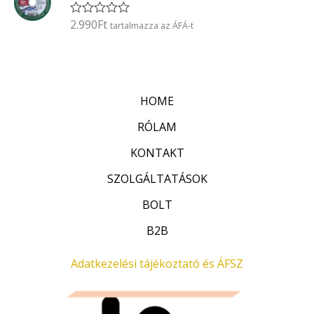
l
é
2.990
Ft
É
tartalmazza az ÁFÁ-t
s
r
:
t
0
é
/
k
5
e
l
HOME
é
s
:
RÓLAM
0
/
KONTAKT
5
SZOLGÁLTATÁSOK
BOLT
B2B
Adatkezelési tájékoztató és ÁFSZ