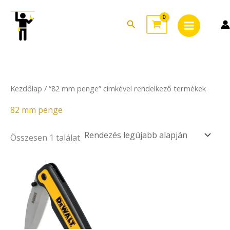
Skip
Main
to
Search
Menu
content
Kezdőlap
/ “82 mm penge” címkével rendelkező termékek
82 mm penge
Összesen 1 találat