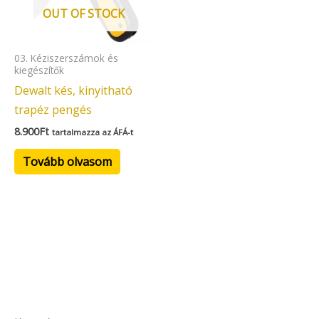
OUT OF STOCK
03. Kéziszerszámok és
kiegészítők
Dewalt kés, kinyitható
trapéz pengés
8.900
Ft
tartalmazza az ÁFÁ-t
Tovább olvasom