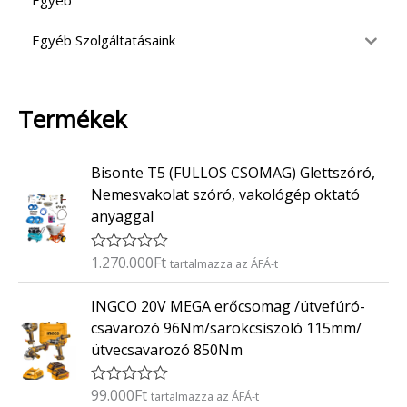
Egyéb
Egyéb Szolgáltatásaink
Termékek
Bisonte T5 (FULLOS CSOMAG) Glettszóró,
Nemesvakolat szóró, vakológép oktató
anyaggal
1.270.000
Ft
É
tartalmazza az ÁFÁ-t
r
t
INGCO 20V MEGA erőcsomag /ütvefúró-
é
k
csavarozó 96Nm/sarokcsiszoló 115mm/
e
ütvecsavarozó 850Nm
l
é
s
:
99.000
Ft
É
tartalmazza az ÁFÁ-t
0