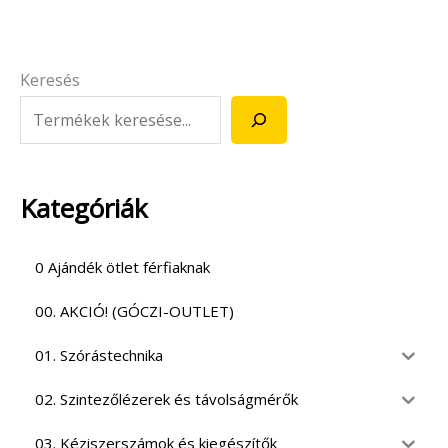
Keresés
Kategóriák
0 Ajándék ötlet férfiaknak
00. AKCIÓ! (GÓCZI-OUTLET)
01. Szórástechnika
02. Szintezőlézerek és távolságmérők
03. Kéziszerszámok és kiegészítők