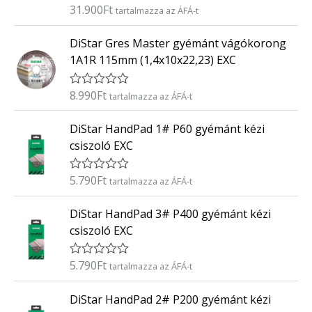
é
31.900
Ft
É
tartalmazza az ÁFÁ-t
s
r
:
t
0
DiStar Gres Master gyémánt vágókorong
é
/
k
5
1A1R 115mm (1,4x10x22,23) EXC
e
l
é
8.990
Ft
É
tartalmazza az ÁFÁ-t
s
r
:
t
0
DiStar HandPad 1# P60 gyémánt kézi
é
/
k
5
csiszoló EXC
e
l
é
5.790
Ft
É
tartalmazza az ÁFÁ-t
s
r
:
t
0
DiStar HandPad 3# P400 gyémánt kézi
é
/
k
5
csiszoló EXC
e
l
é
5.790
Ft
É
tartalmazza az ÁFÁ-t
s
r
:
t
0
DiStar HandPad 2# P200 gyémánt kézi
é
/
k