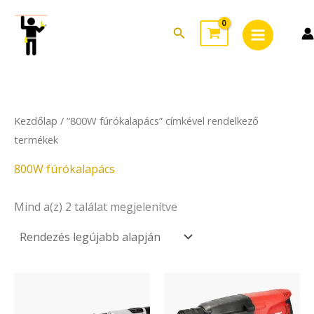
Sorted
Skip
Main
by
to
latest
Search
Menu
content
Kezdőlap
/ “800W fúrókalapács” címkével rendelkező
termékek
800W fúrókalapács
Mind a(z) 2 találat megjelenítve