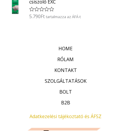
5
csiszoló EXC
e
l
é
5.790
Ft
É
tartalmazza az ÁFÁ-t
s
r
:
t
0
é
/
k
5
e
l
HOME
é
s
:
RÓLAM
0
/
KONTAKT
5
SZOLGÁLTATÁSOK
BOLT
B2B
Adatkezelési tájékoztató és ÁFSZ