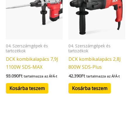
04. Szerszámgépek és
04. Szerszámgépek és
tartozékok
tartozékok
DCK kombikalapács 7,9J
DCK kombikalapács 2,8J
1100W SDS-MAX
800W SDS-Plus
93.090
Ft
42.390
Ft
tartalmazza az ÁFÁ-t
tartalmazza az ÁFÁ-t
Kosárba teszem
Kosárba teszem