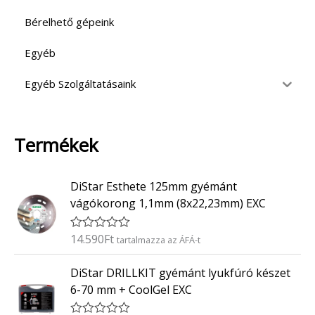
Bérelhető gépeink
Egyéb
Egyéb Szolgáltatásaink
Termékek
DiStar Esthete 125mm gyémánt
vágókorong 1,1mm (8x22,23mm) EXC
14.590
Ft
É
tartalmazza az ÁFÁ-t
r
t
DiStar DRILLKIT gyémánt lyukfúró készet
é
k
6-70 mm + CoolGel EXC
e
l