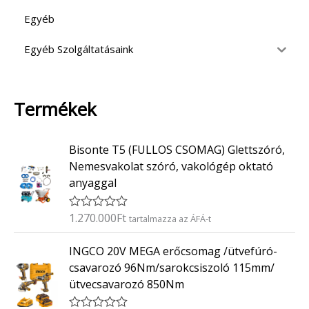
Egyéb
Egyéb Szolgáltatásaink
Termékek
Bisonte T5 (FULLOS CSOMAG) Glettszóró,
Nemesvakolat szóró, vakológép oktató
anyaggal
1.270.000
Ft
É
tartalmazza az ÁFÁ-t
r
t
INGCO 20V MEGA erőcsomag /ütvefúró-
é
k
csavarozó 96Nm/sarokcsiszoló 115mm/
e
ütvecsavarozó 850Nm
l
é
s