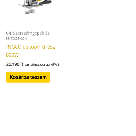
04. Szerszámgépek és
tartozékok
INGCO dekopírfűrész
800W
26.190
Ft
tartalmazza az ÁFÁ-t
Kosárba teszem