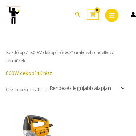
Skip
Main
to
Search
Menu
content
Kezdőlap
/ “800W dekopírfűrész” címkével rendelkező
termékek
800W dekopírfűrész
Összesen 1 találat