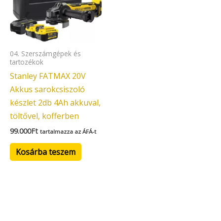
04. Szerszámgépek és
tartozékok
Stanley FATMAX 20V
Akkus sarokcsiszoló
készlet 2db 4Ah akkuval,
töltővel, kofferben
99.000
Ft
tartalmazza az ÁFÁ-t
Kosárba teszem