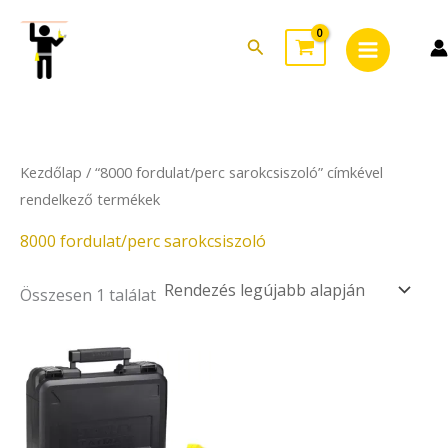
Skip
Main
to
Search
Menu
content
Kezdőlap
/ “8000 fordulat/perc sarokcsiszoló” címkével
rendelkező termékek
8000 fordulat/perc sarokcsiszoló
Összesen 1 találat