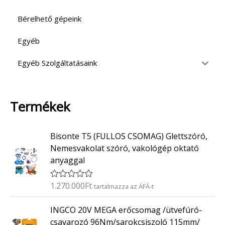
Bérelhető gépeink
Egyéb
Egyéb Szolgáltatásaink
Termékek
Bisonte T5 (FULLOS CSOMAG) Glettszóró,
Nemesvakolat szóró, vakológép oktató
anyaggal
1.270.000
Ft
É
tartalmazza az ÁFÁ-t
r
t
INGCO 20V MEGA erőcsomag /ütvefúró-
é
k
csavarozó 96Nm/sarokcsiszoló 115mm/