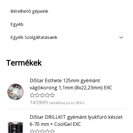
Bérelhető gépeink
Egyéb
Egyéb Szolgáltatásaink
Termékek
DiStar Esthete 125mm gyémánt
vágókorong 1,1mm (8x22,23mm) EXC
14.590
Ft
É
tartalmazza az ÁFÁ-t
r
t
DiStar DRILLKIT gyémánt lyukfúró készet
é
k
6-70 mm + CoolGel EXC
e
l