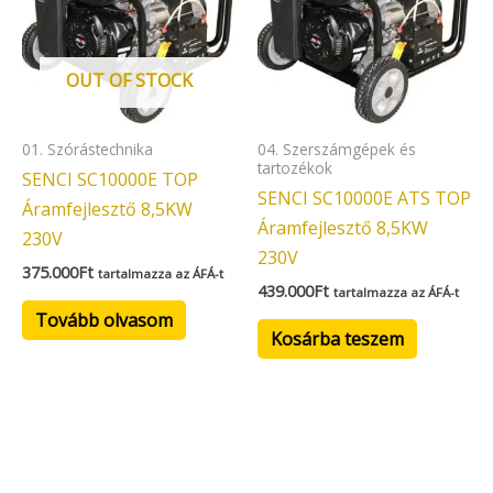
OUT OF STOCK
01. Szórástechnika
04. Szerszámgépek és
tartozékok
SENCI SC10000E TOP
SENCI SC10000E ATS TOP
Áramfejlesztő 8,5KW
Áramfejlesztő 8,5KW
230V
230V
375.000
Ft
tartalmazza az ÁFÁ-t
439.000
Ft
tartalmazza az ÁFÁ-t
Tovább olvasom
Kosárba teszem