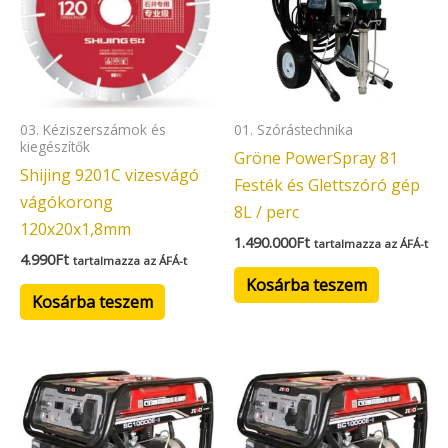
03. Kéziszerszámok és
01. Szórástechnika
kiegészítők
Gröne PowerSpray 81
Shijing 9201C vizesvágó
Festék és Glettszóró gép
vágókorong
8L / perc
120x20x1,8mm
1.490.000
Ft
tartalmazza az ÁFÁ-t
4.990
Ft
tartalmazza az ÁFÁ-t
Kosárba teszem
Kosárba teszem