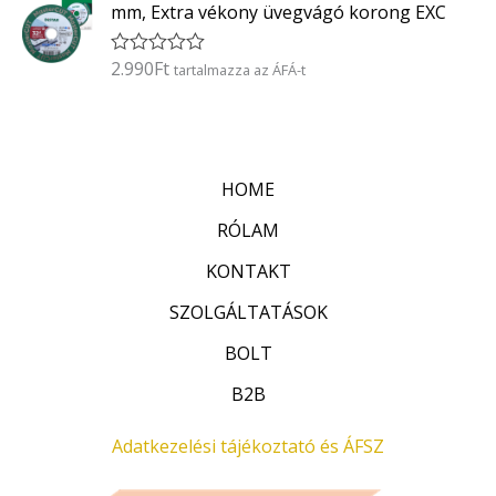
k
5
mm, Extra vékony üvegvágó korong EXC
e
l
é
2.990
Ft
É
tartalmazza az ÁFÁ-t
s
r
:
t
0
é
/
k
5
e
l
HOME
é
s
:
RÓLAM
0
/
KONTAKT
5
SZOLGÁLTATÁSOK
BOLT
B2B
Adatkezelési tájékoztató és ÁFSZ