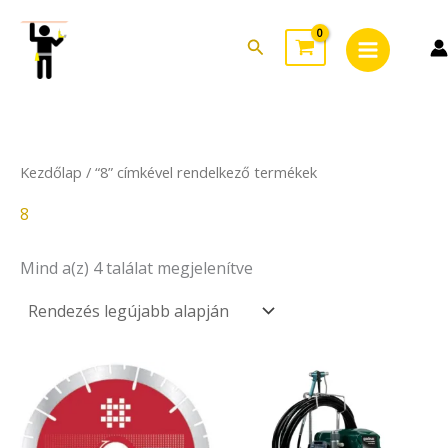
Sorted
Skip
Main
by
to
latest
Search
Menu
content
Kezdőlap
/ “8” címkével rendelkező termékek
8
Mind a(z) 4 találat megjelenítve