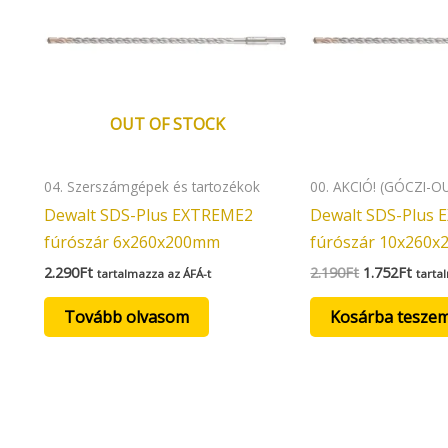
OUT OF STOCK
04. Szerszámgépek és tartozékok
00. AKCIÓ! (GÓCZI-O
Dewalt SDS-Plus EXTREME2
Dewalt SDS-Plus
fúrószár 6x260x200mm
fúrószár 10x260
2.290
Ft
2.190
Ft
1.752
Ft
tartalmazza az ÁFÁ-t
tarta
Tovább olvasom
Kosárba tesze