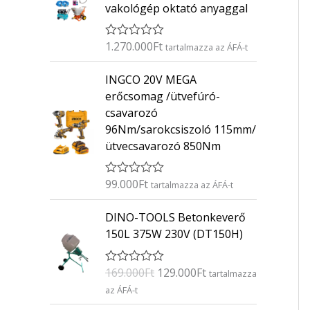
vakológép oktató anyaggal
1.270.000
Ft
É
tartalmazza az ÁFÁ-t
r
t
INGCO 20V MEGA
é
k
erőcsomag /ütvefúró-
e
csavarozó
l
é
96Nm/sarokcsiszoló 115mm/
s
ütvecsavarozó 850Nm
:
0
/
5
99.000
Ft
É
tartalmazza az ÁFÁ-t
r
t
O
C
DINO-TOOLS Betonkeverő
é
r
u
k
150L 375W 230V (DT150H)
e
i
r
l
g
r
é
169.000
Ft
129.000
Ft
É
s
tartalmazza
i
e
r
:
az ÁFÁ-t
n
n
t
0
é
/
a
t