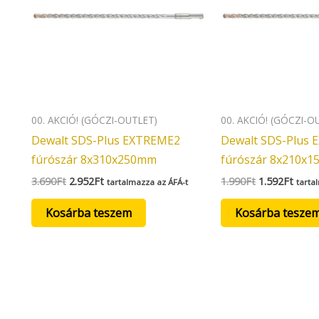
00. AKCIÓ! (GÓCZI-OUTLET)
00. AKCIÓ! (GÓCZI-O
Dewalt SDS-Plus EXTREME2
Dewalt SDS-Plus
fúrószár 8x310x250mm
fúrószár 8x210x
3.690
Ft
2.952
Ft
1.990
Ft
1.592
Ft
tartalmazza az ÁFÁ-t
tarta
Kosárba teszem
Kosárba tesze
Original
Curre
price
price
was:
is:
2.190Ft.
1.752