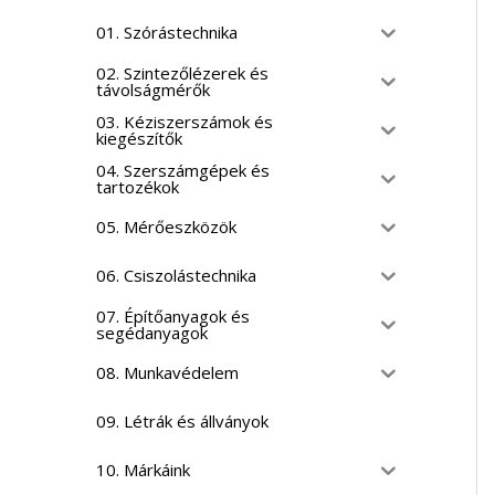
01. Szórástechnika
02. Szintezőlézerek és
távolságmérők
03. Kéziszerszámok és
kiegészítők
04. Szerszámgépek és
tartozékok
05. Mérőeszközök
06. Csiszolástechnika
07. Építőanyagok és
segédanyagok
08. Munkavédelem
09. Létrák és állványok
10. Márkáink