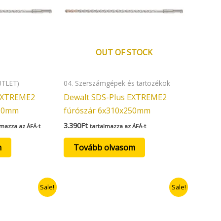
OUT OF STOCK
UTLET)
04. Szerszámgépek és tartozékok
 EXTREME2
Dewalt SDS-Plus EXTREME2
150mm
fúrószár 6x310x250mm
3.390
Ft
lmazza az ÁFÁ-t
tartalmazza az ÁFÁ-t
m
Tovább olvasom
nt
Original
Current
Sale!
Sale!
price
price
was:
is:
Ft.
2.090Ft.
1.672Ft.