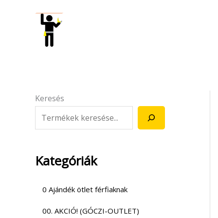
Skip
to
content
Keresés
Kategóriák
0 Ajándék ötlet férfiaknak
00. AKCIÓ! (GÓCZI-OUTLET)