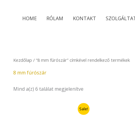
Sorted
by
latest
HOME
RÓLAM
KONTAKT
SZOLGÁLTA
Kezdőlap
/ “8 mm fúrószár” címkével rendelkező termékek
8 mm fúrószár
Mind a(z) 6 találat megjelenítve
Original
Current
Original
Curre
Sale!
price
price
price
price
was:
is:
was:
is:
3.690Ft.
2.952Ft.
1.990Ft.
1.592