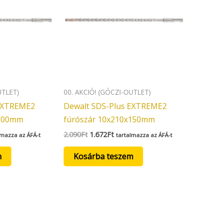
UTLET)
00. AKCIÓ! (GÓCZI-OUTLET)
 EXTREME2
Dewalt SDS-Plus EXTREME2
x200mm
fúrószár 10x210x150mm
2.090
Ft
1.672
Ft
lmazza az ÁFÁ-t
tartalmazza az ÁFÁ-t
m
Kosárba teszem