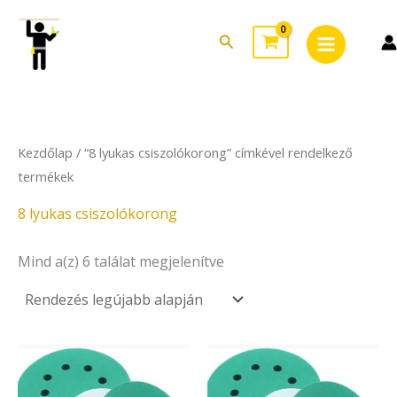
Sorted
Skip
Main
by
to
latest
Search
Menu
content
Kezdőlap
/ “8 lyukas csiszolókorong” címkével rendelkező
termékek
8 lyukas csiszolókorong
Mind a(z) 6 találat megjelenítve