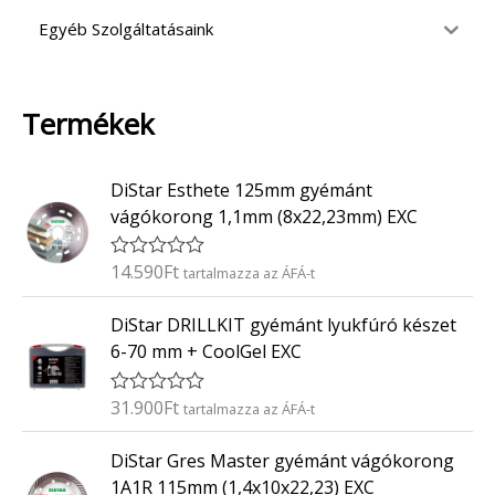
Egyéb Szolgáltatásaink
Termékek
DiStar Esthete 125mm gyémánt
vágókorong 1,1mm (8x22,23mm) EXC
14.590
Ft
É
tartalmazza az ÁFÁ-t
r
t
DiStar DRILLKIT gyémánt lyukfúró készet
é
k
6-70 mm + CoolGel EXC
e
l
é
31.900
Ft
É
tartalmazza az ÁFÁ-t
s
r
:
t
0
DiStar Gres Master gyémánt vágókorong
é
/
k
5
1A1R 115mm (1,4x10x22,23) EXC
e