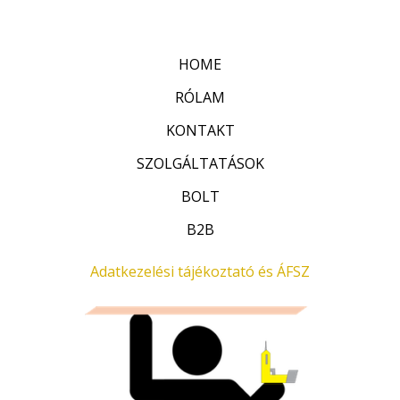
é
/
k
5
e
l
HOME
é
s
:
RÓLAM
0
/
KONTAKT
5
SZOLGÁLTATÁSOK
BOLT
B2B
Adatkezelési tájékoztató és ÁFSZ