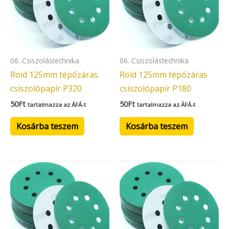
06. Csiszolástechnika
06. Csiszolástechnika
Roid 125mm tépőzáras
Roid 125mm tépőzáras
csiszolópapír P320
csiszolópapír P180
50
Ft
50
Ft
tartalmazza az ÁFÁ-t
tartalmazza az ÁFÁ-t
Kosárba teszem
Kosárba teszem