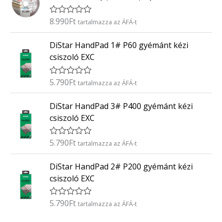
l
é
8.990
Ft
É
tartalmazza az ÁFÁ-t
s
r
:
t
0
DiStar HandPad 1# P60 gyémánt kézi
é
/
k
5
csiszoló EXC
e
l
é
5.790
Ft
É
tartalmazza az ÁFÁ-t
s
r
:
t
0
DiStar HandPad 3# P400 gyémánt kézi
é
/
k
5
csiszoló EXC
e
l
é
5.790
Ft
É
tartalmazza az ÁFÁ-t
s
r
:
t
0
DiStar HandPad 2# P200 gyémánt kézi
é
/
k
5
csiszoló EXC
e
l
é
5.790
Ft
É
tartalmazza az ÁFÁ-t
s
r
:
t
0