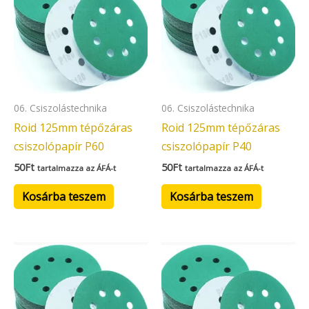
06. Csiszolástechnika
06. Csiszolástechnika
Roid 125mm tépőzáras
Roid 125mm tépőzáras
csiszolópapír P60
csiszolópapír P40
50
Ft
50
Ft
tartalmazza az ÁFÁ-t
tartalmazza az ÁFÁ-t
Kosárba teszem
Kosárba teszem