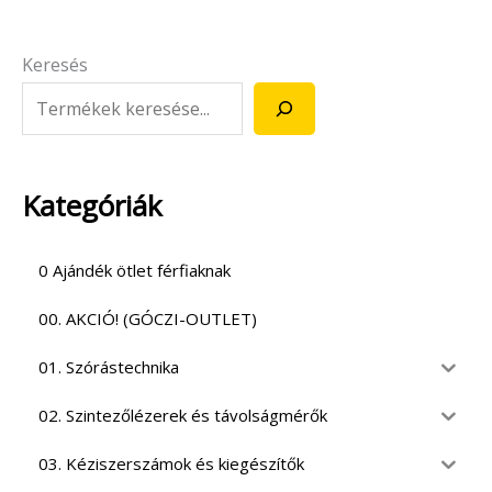
Keresés
Kategóriák
0 Ajándék ötlet férfiaknak
00. AKCIÓ! (GÓCZI-OUTLET)
01. Szórástechnika
02. Szintezőlézerek és távolságmérők
03. Kéziszerszámok és kiegészítők