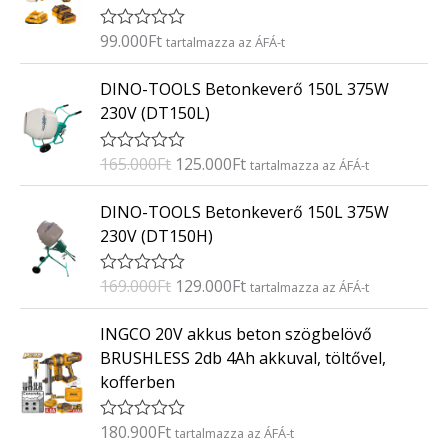
é
s
:
99.000
Ft
É
tartalmazza az ÁFÁ-t
0
r
/
t
O
C
5
DINO-TOOLS Betonkeverő 150L 375W
é
r
u
k
230V (DT150L)
e
i
r
l
g
r
é
165.000
Ft
125.000
Ft
É
tartalmazza az ÁFÁ-t
s
i
e
r
:
t
n
n
O
C
0
DINO-TOOLS Betonkeverő 150L 375W
é
/
a
t
r
u
k
5
230V (DT150H)
e
l
p
i
r
l
p
r
g
r
é
169.000
Ft
129.000
Ft
É
tartalmazza az ÁFÁ-t
s
r
i
i
e
r
:
i
c
t
n
n
0
INGCO 20V akkus beton szögbelövő
é
/
c
e
a
t
k
5
BRUSHLESS 2db 4Ah akkuval, töltővel,
e
i
e
l
p
kofferben
l
w
s
p
r
é
a
:
s
r
i
:
180.900
Ft
É
tartalmazza az ÁFÁ-t
s
1
i
c
0
r