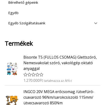
Bérelhető gépeink
Egyéb
Egyéb Szolgáltatásaink
Termékek
Bisonte T5 (FULLOS CSOMAG) Glettszóró,
Nemesvakolat szóró, vakológép oktató
anyaggal
1.270.000
Ft
É
tartalmazza az ÁFÁ-t
r
t
INGCO 20V MEGA erőcsomag /ütvefúró-
é
k
csavarozó 96Nm/sarokcsiszoló 115mm/
e
ütvecsavarozó 850Nm
l