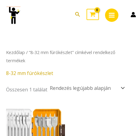
Skip
Main
to
Search
Menu
content
Kezdőlap
/ “8-32 mm fúrókészlet” címkével rendelkező
termékek
8-32 mm fúrókészlet
Összesen 1 találat