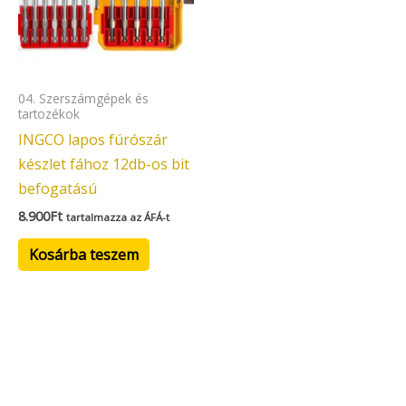
04. Szerszámgépek és
tartozékok
INGCO lapos fúrószár
készlet fához 12db-os bit
befogatású
8.900
Ft
tartalmazza az ÁFÁ-t
Kosárba teszem