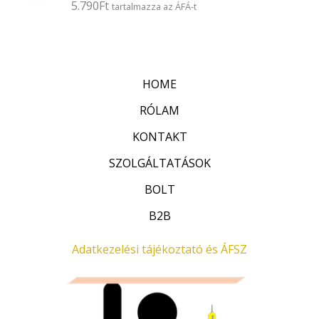
5.790
Ft
É
tartalmazza az ÁFÁ-t
s
r
:
t
0
é
/
k
5
e
l
HOME
é
s
:
RÓLAM
0
/
KONTAKT
5
SZOLGÁLTATÁSOK
BOLT
B2B
Adatkezelési tájékoztató és ÁFSZ