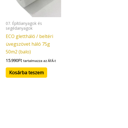
07. Építőanyagok és
segédanyagok
ECO glettháló / beltéri
üvegszövet háló 75g
50m2 (balo)
15.990
Ft
tartalmazza az ÁFÁ-t
Kosárba teszem