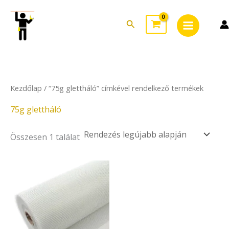
Skip
Main
to
Search
Menu
content
Kezdőlap
/ “75g glettháló” címkével rendelkező termékek
75g glettháló
Összesen 1 találat