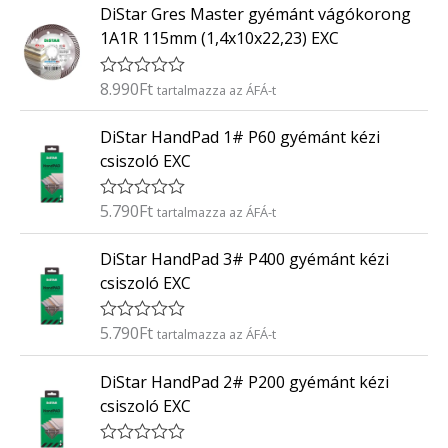
0
DiStar Gres Master gyémánt vágókorong
é
/
k
5
1A1R 115mm (1,4x10x22,23) EXC
e
l
é
8.990
Ft
É
tartalmazza az ÁFÁ-t
s
r
:
t
0
DiStar HandPad 1# P60 gyémánt kézi
é
/
k
5
csiszoló EXC
e
l
é
5.790
Ft
É
tartalmazza az ÁFÁ-t
s
r
:
t
0
DiStar HandPad 3# P400 gyémánt kézi
é
/
k
5
csiszoló EXC
e
l
é
5.790
Ft
É
tartalmazza az ÁFÁ-t
s
r
:
t
0
DiStar HandPad 2# P200 gyémánt kézi
é
/
k
5
csiszoló EXC
e
l
é