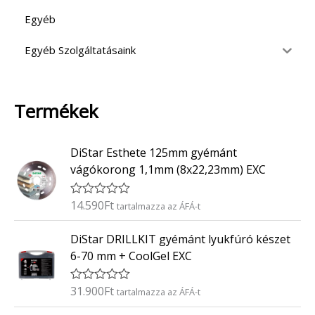
Egyéb
Egyéb Szolgáltatásaink
Termékek
DiStar Esthete 125mm gyémánt
vágókorong 1,1mm (8x22,23mm) EXC
14.590
Ft
É
tartalmazza az ÁFÁ-t
r
t
DiStar DRILLKIT gyémánt lyukfúró készet
é
k
6-70 mm + CoolGel EXC
e
l
é
31.900
Ft
É
tartalmazza az ÁFÁ-t
s
r
:
t