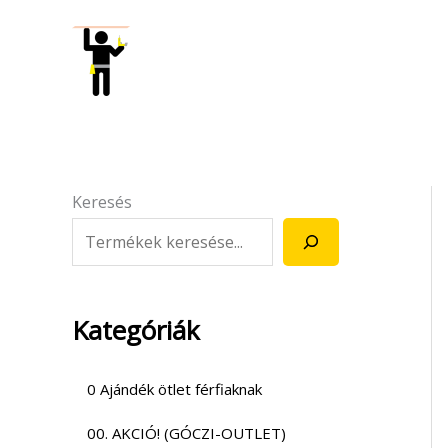
Skip
to
content
Keresés
Kategóriák
0 Ajándék ötlet férfiaknak
00. AKCIÓ! (GÓCZI-OUTLET)