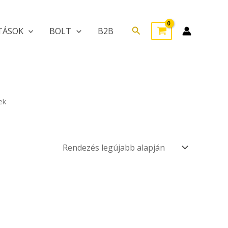
Search
TÁSOK
BOLT
B2B
ek