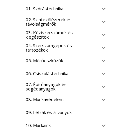
01. Szórástechnika
02. Szintezőlézerek és
távolságmérők
03. Kéziszerszámok és
kiegészítők
04. Szerszámgépek és
tartozékok
05. Mérőeszközök
06. Csiszolástechnika
07. Építőanyagok és
segédanyagok
08. Munkavédelem
09. Létrák és állványok
10. Márkáink