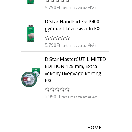
é
5.790
Ft
É
s
tartalmazza az ÁFÁ-t
r
:
t
0
DiStar HandPad 3# P400
é
/
k
5
gyémánt kézi csiszoló EXC
e
l
é
5.790
Ft
É
s
tartalmazza az ÁFÁ-t
r
:
t
0
DiStar MasterCUT LIMITED
é
/
k
5
EDITION 125 mm, Extra
e
vékony üvegvágó korong
l
é
EXC
s
:
0
2.990
Ft
É
/
tartalmazza az ÁFÁ-t
r
5
t
é
k
e
l
HOME
é