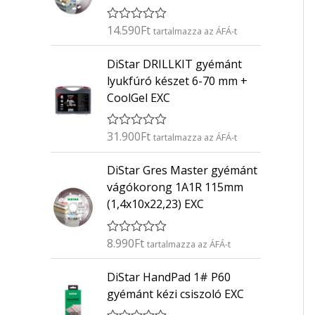
14.590
Ft
É
tartalmazza az ÁFÁ-t
r
t
DiStar DRILLKIT gyémánt
é
k
lyukfúró készet 6-70 mm +
e
CoolGel EXC
l
é
s
:
31.900
Ft
É
tartalmazza az ÁFÁ-t
0
r
/
t
5
DiStar Gres Master gyémánt
é
k
vágókorong 1A1R 115mm
e
(1,4x10x22,23) EXC
l
é
s
:
8.990
Ft
É
tartalmazza az ÁFÁ-t
0
r
/
t
5
DiStar HandPad 1# P60
é
k
gyémánt kézi csiszoló EXC
e
l