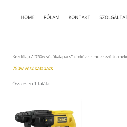
HOME
RÓLAM
KONTAKT
SZOLGÁLTA
Kezdőlap
/ “750w vésőkalapács” címkével rendelkező termék
750w vésőkalapács
Összesen 1 találat