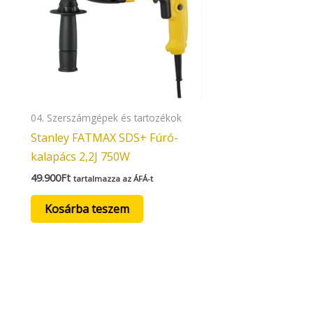
04. Szerszámgépek és tartozékok
Stanley FATMAX SDS+ Fúró-
kalapács 2,2J 750W
49.900
Ft
tartalmazza az ÁFÁ-t
Kosárba teszem