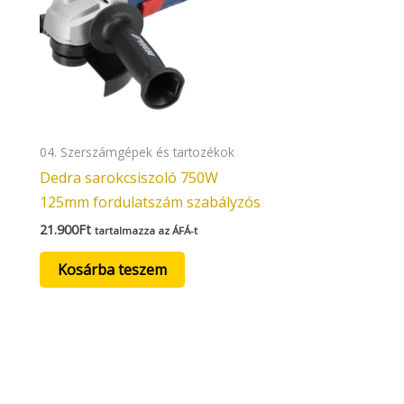
04. Szerszámgépek és tartozékok
Dedra sarokcsiszoló 750W
125mm fordulatszám szabályzós
21.900
Ft
tartalmazza az ÁFÁ-t
Kosárba teszem