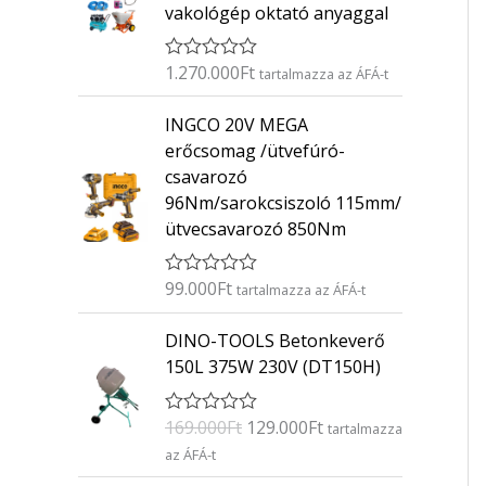
vakológép oktató anyaggal
1.270.000
Ft
É
tartalmazza az ÁFÁ-t
r
t
INGCO 20V MEGA
é
k
erőcsomag /ütvefúró-
e
csavarozó
l
é
96Nm/sarokcsiszoló 115mm/
s
ütvecsavarozó 850Nm
:
0
/
5
99.000
Ft
É
tartalmazza az ÁFÁ-t
r
t
O
C
DINO-TOOLS Betonkeverő
é
r
u
k
150L 375W 230V (DT150H)
e
i
r
l
g
r
é
169.000
Ft
129.000
Ft
É
s
tartalmazza
i
e
r
:
az ÁFÁ-t
n
n
t
0
é
/
a
t