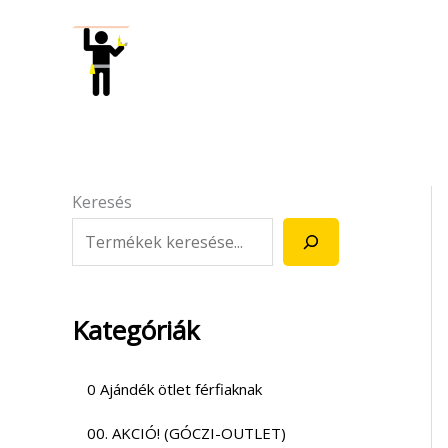
Skip
to
content
Keresés
Kategóriák
0 Ajándék ötlet férfiaknak
00. AKCIÓ! (GÓCZI-OUTLET)