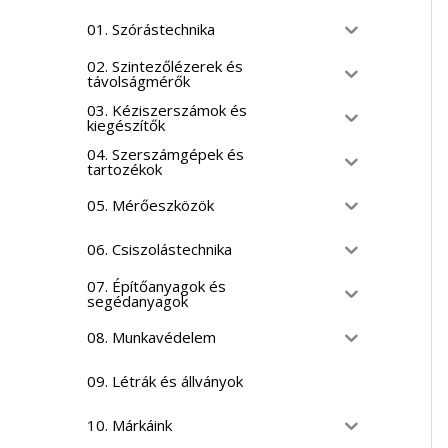
01. Szórástechnika
02. Szintezőlézerek és
távolságmérők
03. Kéziszerszámok és
kiegészítők
04. Szerszámgépek és
tartozékok
05. Mérőeszközök
06. Csiszolástechnika
07. Építőanyagok és
segédanyagok
08. Munkavédelem
09. Létrák és állványok
10. Márkáink