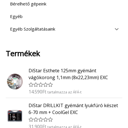
Bérelhető gépeink
Egyéb
Egyéb Szolgáltatásaink
Termékek
DiStar Esthete 125mm gyémánt
vágókorong 1,1mm (8x22,23mm) EXC
14.590
Ft
É
tartalmazza az ÁFÁ-t
r
t
DiStar DRILLKIT gyémánt lyukfúró készet
é
k
6-70 mm + CoolGel EXC
e
l
é
31.900
Ft
É
tartalmazza az ÁFÁ-t
s