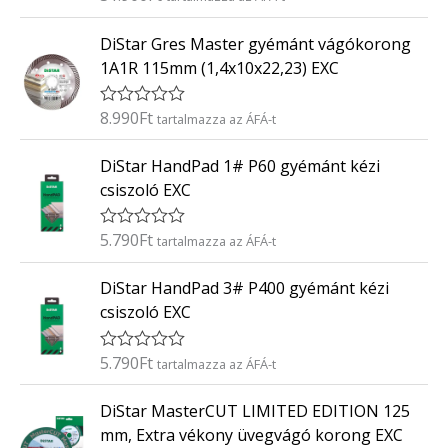
r
:
t
0
DiStar Gres Master gyémánt vágókorong
é
/
k
5
1A1R 115mm (1,4x10x22,23) EXC
e
l
é
8.990
Ft
É
tartalmazza az ÁFÁ-t
s
r
:
t
0
DiStar HandPad 1# P60 gyémánt kézi
é
/
k
5
csiszoló EXC
e
l
é
5.790
Ft
É
tartalmazza az ÁFÁ-t
s
r
:
t
0
DiStar HandPad 3# P400 gyémánt kézi
é
/
k
5
csiszoló EXC
e
l
é
5.790
Ft
É
tartalmazza az ÁFÁ-t
s
r
:
t
0
DiStar MasterCUT LIMITED EDITION 125
é
/
k
5
mm, Extra vékony üvegvágó korong EXC
e