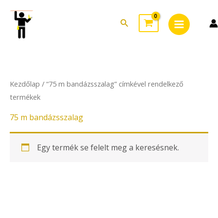
Skip
Main
to
Search
Menu
content
Kezdőlap
/ “75 m bandázsszalag” címkével rendelkező
termékek
75 m bandázsszalag
Egy termék se felelt meg a keresésnek.