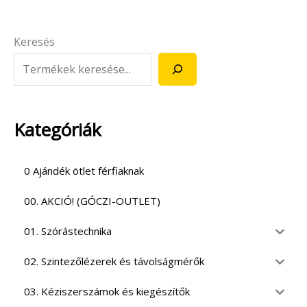
Keresés
Kategóriák
0 Ajándék ötlet férfiaknak
00. AKCIÓ! (GÓCZI-OUTLET)
01. Szórástechnika
02. Szintezőlézerek és távolságmérők
03. Kéziszerszámok és kiegészítők