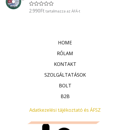
l
é
2.990
Ft
É
tartalmazza az ÁFÁ-t
s
r
:
t
0
é
/
k
5
e
l
HOME
é
s
:
RÓLAM
0
/
KONTAKT
5
SZOLGÁLTATÁSOK
BOLT
B2B
Adatkezelési tájékoztató és ÁFSZ