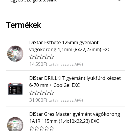
Termékek
DiStar Esthete 125mm gyémánt
vágókorong 1,1mm (8x22,23mm) EXC
14.590
Ft
É
tartalmazza az ÁFÁ-t
r
t
DiStar DRILLKIT gyémánt lyukfúró készet
é
k
6-70 mm + CoolGel EXC
e
l
é
31.900
Ft
É
tartalmazza az ÁFÁ-t
s
r
:
t
0
DiStar Gres Master gyémánt vágókorong
é
/
k
5
1A1R 115mm (1,4x10x22,23) EXC
e
l