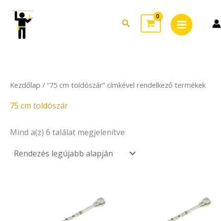
Sorted
Skip
Main
by
to
latest
Search
Menu
content
Kezdőlap
/ “75 cm toldószár” címkével rendelkező termékek
75 cm toldószár
Mind a(z) 6 találat megjelenítve