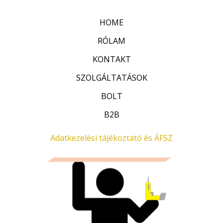
5
e
l
HOME
é
s
:
RÓLAM
0
/
KONTAKT
5
SZOLGÁLTATÁSOK
BOLT
B2B
Adatkezelési tájékoztató és ÁFSZ