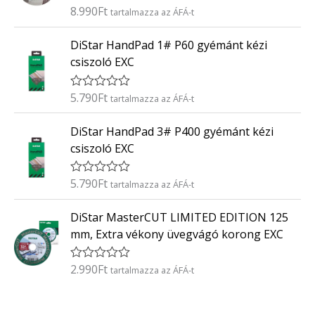
é
8.990
Ft
É
tartalmazza az ÁFÁ-t
s
r
:
t
0
DiStar HandPad 1# P60 gyémánt kézi
é
/
k
5
csiszoló EXC
e
l
é
5.790
Ft
É
tartalmazza az ÁFÁ-t
s
r
:
t
0
DiStar HandPad 3# P400 gyémánt kézi
é
/
k
5
csiszoló EXC
e
l
é
5.790
Ft
É
tartalmazza az ÁFÁ-t
s
r
:
t
0
DiStar MasterCUT LIMITED EDITION 125
é
/
k
5
mm, Extra vékony üvegvágó korong EXC
e
l
é
2.990
Ft
É
tartalmazza az ÁFÁ-t
s
r
:
t
0
é
/
k