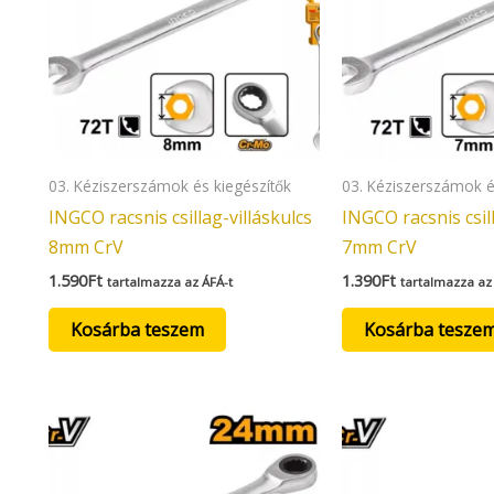
03. Kéziszerszámok és kiegészítők
03. Kéziszerszámok é
INGCO racsnis csillag-villáskulcs
INGCO racsnis csill
8mm CrV
7mm CrV
1.590
Ft
1.390
Ft
tartalmazza az ÁFÁ-t
tartalmazza az
Kosárba teszem
Kosárba tesze