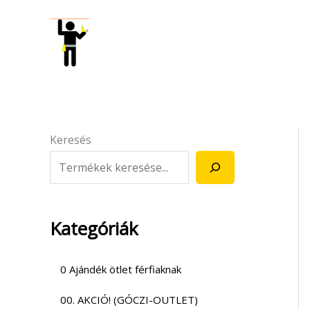
Skip
to
content
Keresés
Kategóriák
0 Ajándék ötlet férfiaknak
00. AKCIÓ! (GÓCZI-OUTLET)