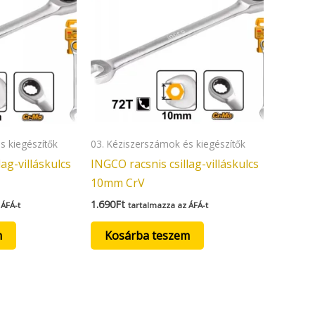
s kiegészítők
03. Kéziszerszámok és kiegészítők
ag-villáskulcs
INGCO racsnis csillag-villáskulcs
10mm CrV
1.690
Ft
 ÁFÁ-t
tartalmazza az ÁFÁ-t
m
Kosárba teszem