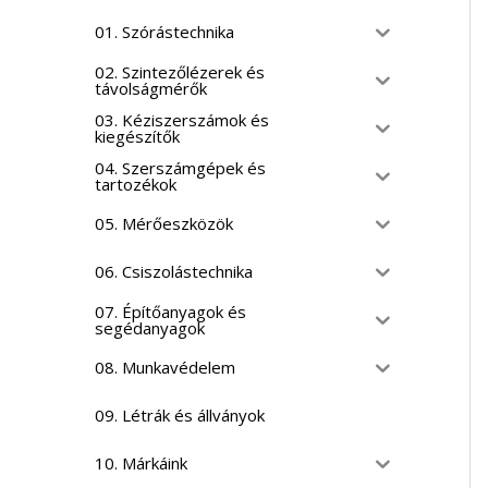
01. Szórástechnika
02. Szintezőlézerek és
távolságmérők
03. Kéziszerszámok és
kiegészítők
04. Szerszámgépek és
tartozékok
05. Mérőeszközök
06. Csiszolástechnika
07. Építőanyagok és
segédanyagok
08. Munkavédelem
09. Létrák és állványok
10. Márkáink