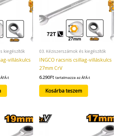
s kiegészítők
03. Kéziszerszámok és kiegészítők
ag-villáskulcs
INGCO racsnis csillag-villáskulcs
27mm CrV
6.290
Ft
 ÁFÁ-t
tartalmazza az ÁFÁ-t
m
Kosárba teszem