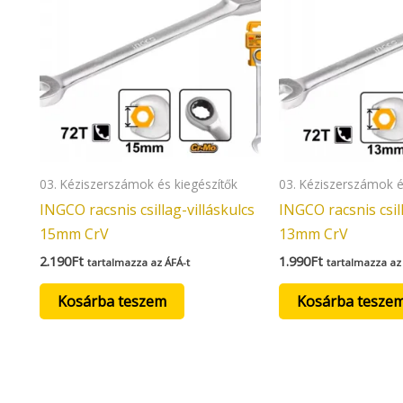
03. Kéziszerszámok és kiegészítők
03. Kéziszerszámok é
INGCO racsnis csillag-villáskulcs
INGCO racsnis csill
15mm CrV
13mm CrV
2.190
Ft
1.990
Ft
tartalmazza az ÁFÁ-t
tartalmazza az
Kosárba teszem
Kosárba tesze