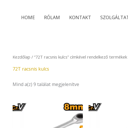
Sorted
by
latest
HOME
RÓLAM
KONTAKT
SZOLGÁLTA
Kezdőlap
/ “72T racsnis kulcs” címkével rendelkező termékek
72T racsnis kulcs
Mind a(z) 9 találat megjelenítve