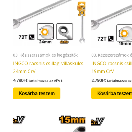
03. Kéziszerszámok és kiegészítők
03. Kéziszerszámok é
INGCO racsnis csillag-villáskulcs
INGCO racsnis csill
24mm CrV
19mm CrV
4.790
Ft
2.790
Ft
tartalmazza az ÁFÁ-t
tartalmazza az
Kosárba teszem
Kosárba tesze