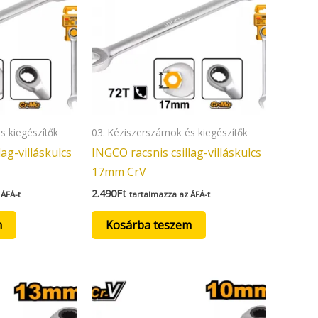
s kiegészítők
03. Kéziszerszámok és kiegészítők
ag-villáskulcs
INGCO racsnis csillag-villáskulcs
17mm CrV
2.490
Ft
 ÁFÁ-t
tartalmazza az ÁFÁ-t
m
Kosárba teszem