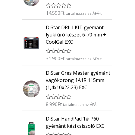
14.590
Ft
É
tartalmazza az ÁFÁ-t
r
t
DiStar DRILLKIT gyémánt
é
k
lyukfúró készet 6-70 mm +
e
CoolGel EXC
l
é
s
:
31.900
Ft
É
tartalmazza az ÁFÁ-t
0
r
/
t
5
DiStar Gres Master gyémánt
é
k
vágókorong 1A1R 115mm
e
(1,4x10x22,23) EXC
l
é
s
:
8.990
Ft
É
tartalmazza az ÁFÁ-t
0
r
/
t
5
DiStar HandPad 1# P60
é
k
gyémánt kézi csiszoló EXC
e
l