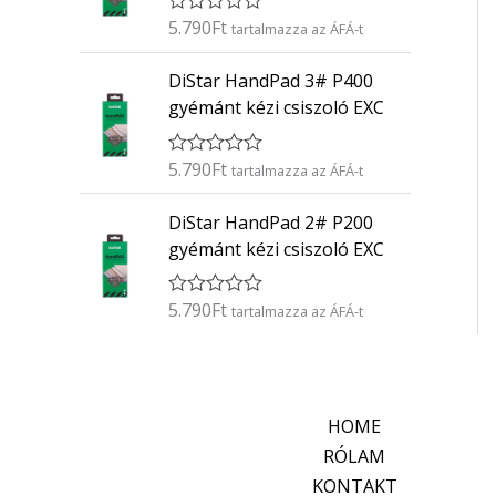
é
5.790
Ft
É
s
tartalmazza az ÁFÁ-t
r
:
t
0
DiStar HandPad 3# P400
é
/
k
5
gyémánt kézi csiszoló EXC
e
l
é
5.790
Ft
É
s
tartalmazza az ÁFÁ-t
r
:
t
0
DiStar HandPad 2# P200
é
/
k
5
gyémánt kézi csiszoló EXC
e
l
é
5.790
Ft
É
s
tartalmazza az ÁFÁ-t
r
:
t
0
é
/
k
5
e
l
HOME
é
s
RÓLAM
:
KONTAKT
0