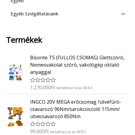
Egyéb
Egyéb Szolgáltatásaink
Termékek
Bisonte T5 (FULLOS CSOMAG) Glettszóró,
Nemesvakolat szóró, vakológép oktató
anyaggal
1.270.000
Ft
É
tartalmazza az ÁFÁ-t
r
t
INGCO 20V MEGA erőcsomag /ütvefúró-
é
k
csavarozó 96Nm/sarokcsiszoló 115mm/
e
ütvecsavarozó 850Nm
l
é
s
:
99.000
Ft
É
tartalmazza az ÁFÁ-t