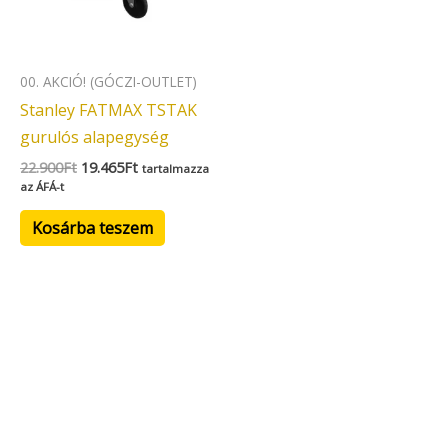
00. AKCIÓ! (GÓCZI-OUTLET)
Stanley FATMAX TSTAK
gurulós alapegység
22.900
Ft
19.465
Ft
tartalmazza
az ÁFÁ-t
Kosárba teszem