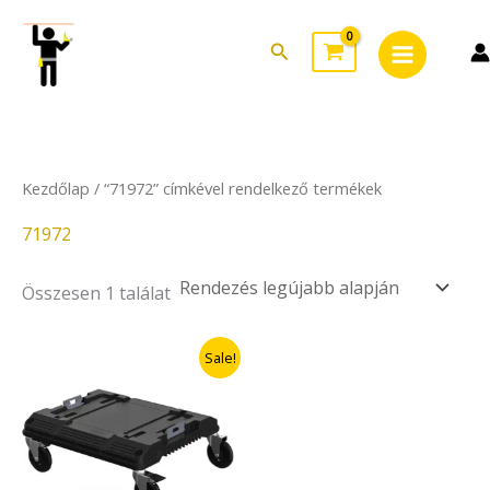
Skip
Main
to
Search
Menu
content
Kezdőlap
/ “71972” címkével rendelkező termékek
71972
Összesen 1 találat
Original
Current
Sale!
price
price
was:
is:
22.900Ft.
19.465Ft.