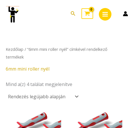
Sorted
Skip
Main
by
to
latest
Search
Menu
content
Kezdőlap
/ “6mm mini roller nyél” címkével rendelkező
termékek
6mm mini roller nyél
Mind a(z) 4 találat megjelenítve