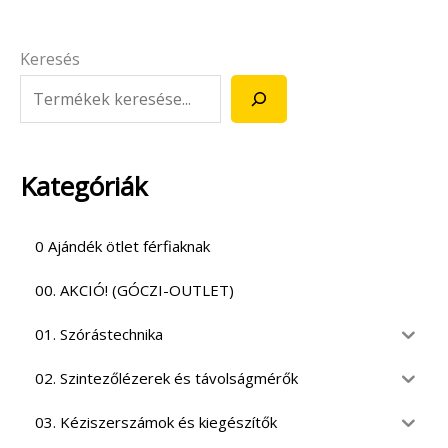
Keresés
Kategóriák
0 Ajándék ötlet férfiaknak
00. AKCIÓ! (GÓCZI-OUTLET)
01. Szórástechnika
02. Szintezőlézerek és távolságmérők
03. Kéziszerszámok és kiegészítők