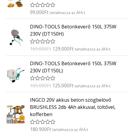
é
s
:
99.000
Ft
É
tartalmazza az ÁFÁ-t
0
r
/
t
O
C
5
DINO-TOOLS Betonkeverő 150L 375W
é
r
u
k
230V (DT150H)
e
i
r
l
g
r
é
169.000
Ft
129.000
Ft
É
tartalmazza az ÁFÁ-t
s
i
e
r
:
t
n
n
O
C
0
DINO-TOOLS Betonkeverő 150L 375W
é
/
a
t
r
u
k
5
230V (DT150L)
e
l
p
i
r
l
p
r
g
r
é
165.000
Ft
125.000
Ft
É
tartalmazza az ÁFÁ-t
s
r
i
i
e
r
:
i
c
t
n
n
0
INGCO 20V akkus beton szögbelövő
é
/
c
e
a
t
k
5
BRUSHLESS 2db 4Ah akkuval, töltővel,
e
i
e
l
p
kofferben
l
w
s
p
r
é
a
:
s
r
i
:
180.900
Ft
É
tartalmazza az ÁFÁ-t
s
1
i
c
0
r