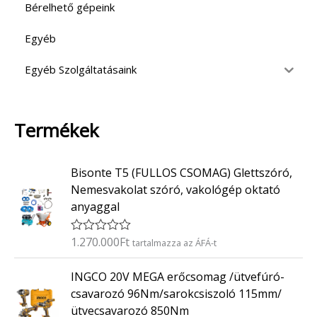
Bérelhető gépeink
Egyéb
Egyéb Szolgáltatásaink
Termékek
Bisonte T5 (FULLOS CSOMAG) Glettszóró,
Nemesvakolat szóró, vakológép oktató
anyaggal
1.270.000
Ft
É
tartalmazza az ÁFÁ-t
r
t
INGCO 20V MEGA erőcsomag /ütvefúró-
é
k
csavarozó 96Nm/sarokcsiszoló 115mm/
e
ütvecsavarozó 850Nm
l