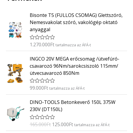
Bisonte T5 (FULLOS CSOMAG) Glettszóró,
Nemesvakolat szóró, vakológép oktató
anyaggal
1.270.000
Ft
É
tartalmazza az ÁFÁ-t
r
t
INGCO 20V MEGA erőcsomag /ütvefúró-
é
k
csavarozó 96Nm/sarokcsiszoló 115mm/
e
ütvecsavarozó 850Nm
l
é
s
:
99.000
Ft
É
tartalmazza az ÁFÁ-t
0
r
/
t
O
C
5
DINO-TOOLS Betonkeverő 150L 375W
é
r
u
k
230V (DT150L)
e
i
r
l
g
r
é
165.000
Ft
125.000
Ft
É
tartalmazza az ÁFÁ-t
s
i
e
r
: