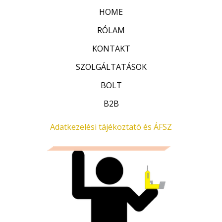
l
F
.
9
0
HOME
é
t
.
0
s
:
RÓLAM
.
0
0
0
0
F
/
KONTAKT
5
0
t
SZOLGÁLTATÁSOK
F
.
t
BOLT
.
B2B
Adatkezelési tájékoztató és ÁFSZ