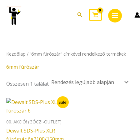
Skip
Main
to
Search
Menu
content
Kezdőlap
/ “6mm fúrószár” címkével rendelkező termékek
6mm fúrószár
Összesen 1 találat
Original
Current
Sale!
price
price
was:
is:
2.690Ft.
2.152Ft.
00. AKCIÓ! (GÓCZI-OUTLET)
Dewalt SDS-Plus XLR
fúrószár 6×2100/150mm