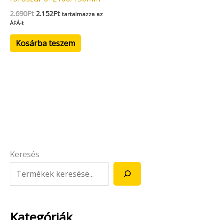
2.690
Ft
2.152
Ft
tartalmazza az
ÁFÁ-t
Kosárba teszem
Keresés
Kategóriák