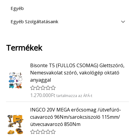
Egyéb
Egyéb Szolgáltatásaink
Termékek
Bisonte T5 (FULLOS CSOMAG) Glettszóró,
Nemesvakolat szóró, vakológép oktató
anyaggal
1.270.000
Ft
É
tartalmazza az ÁFÁ-t
r
t
INGCO 20V MEGA erőcsomag /ütvefúró-
é
k
csavarozó 96Nm/sarokcsiszoló 115mm/
e
ütvecsavarozó 850Nm
l
é
s