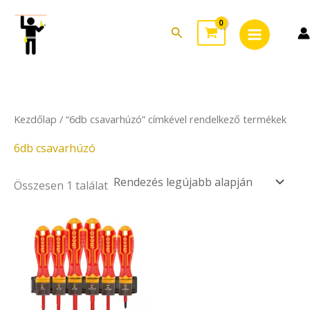
Skip
Main
to
Search
Menu
content
Kezdőlap
/ “6db csavarhúzó” címkével rendelkező termékek
6db csavarhúzó
Összesen 1 találat