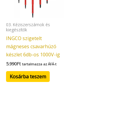
03. Kéziszerszámok és
kiegészítők
INGCO szigetelt
mágneses csavarhúzó
készlet 6db-os 1000V-ig
5.990
Ft
tartalmazza az ÁFÁ-t
Kosárba teszem