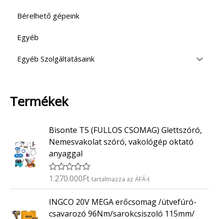
Bérelhető gépeink
Egyéb
Egyéb Szolgáltatásaink
Termékek
Bisonte T5 (FULLOS CSOMAG) Glettszóró,
Nemesvakolat szóró, vakológép oktató
anyaggal
1.270.000
Ft
É
tartalmazza az ÁFÁ-t
r
t
INGCO 20V MEGA erőcsomag /ütvefúró-
é
k
csavarozó 96Nm/sarokcsiszoló 115mm/
e