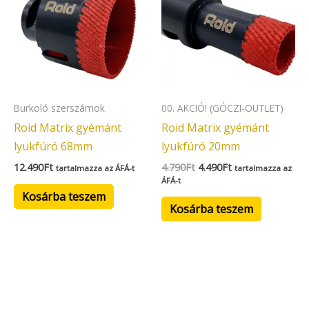
4.790Ft.
4.490Ft.
Burkoló szerszámok
00. AKCIÓ! (GÓCZI-OUTLET)
Roid Matrix gyémánt
Roid Matrix gyémánt
lyukfúró 68mm
lyukfúró 20mm
12.490
Ft
4.790
Ft
4.490
Ft
tartalmazza az ÁFÁ-t
tartalmazza az
ÁFÁ-t
Kosárba teszem
Kosárba teszem