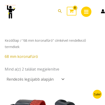
Sorted
Skip
Main
by
to
latest
Search
Menu
content
Kezdőlap
/ “68 mm koronafúró” címkével rendelkező
termékek
68 mm koronafúró
Mind a(z) 2 találat megjelenítve
Original
Current
Sale!
price
price
was:
is: