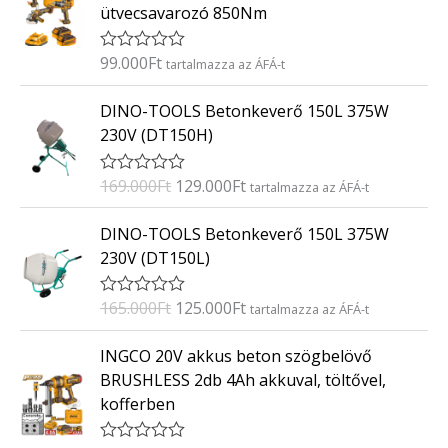
ütvecsavarozó 850Nm
l
é
s
:
99.000
Ft
É
tartalmazza az ÁFÁ-t
0
r
/
t
O
C
5
DINO-TOOLS Betonkeverő 150L 375W
é
r
u
k
230V (DT150H)
e
i
r
l
g
r
é
169.000
Ft
129.000
Ft
É
tartalmazza az ÁFÁ-t
s
i
e
r
:
t
n
n
O
C
0
DINO-TOOLS Betonkeverő 150L 375W
é
/
a
t
r
u
k
5
230V (DT150L)
e
l
p
i
r
l
p
r
g
r
é
165.000
Ft
125.000
Ft
É
tartalmazza az ÁFÁ-t
s
r
i
i
e
r
:
i
c
t
n
n
0
INGCO 20V akkus beton szögbelövő
é
/
c
e
a
t
k
5
BRUSHLESS 2db 4Ah akkuval, töltővel,
e
i
e
l
p
kofferben
l
w
s
p
r
é
a
:
s
r
i