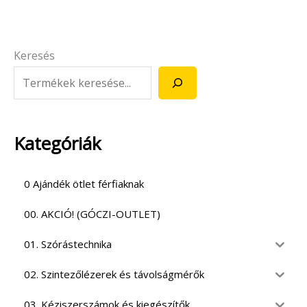
Keresés
Kategóriák
0 Ajándék ötlet férfiaknak
00. AKCIÓ! (GÓCZI-OUTLET)
01. Szórástechnika
02. Szintezőlézerek és távolságmérők
03. Kéziszerszámok és kiegészítők