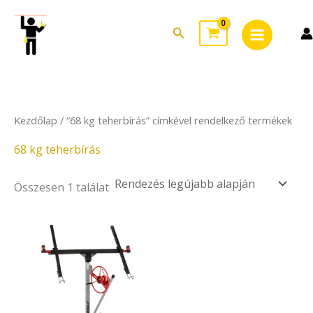
Skip
Main
to
Search
Menu
content
Kezdőlap
/ “68 kg teherbírás” címkével rendelkező termékek
68 kg teherbírás
Összesen 1 találat