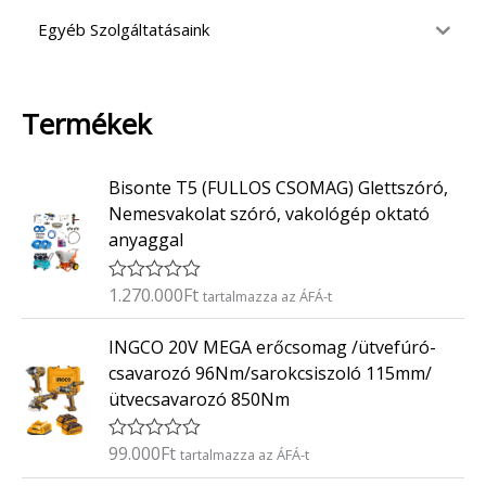
Egyéb Szolgáltatásaink
Termékek
Bisonte T5 (FULLOS CSOMAG) Glettszóró,
Nemesvakolat szóró, vakológép oktató
anyaggal
1.270.000
Ft
É
tartalmazza az ÁFÁ-t
r
t
INGCO 20V MEGA erőcsomag /ütvefúró-
é
k
csavarozó 96Nm/sarokcsiszoló 115mm/
e
ütvecsavarozó 850Nm
l
é
s
:
99.000
Ft
É
tartalmazza az ÁFÁ-t
0
r
/