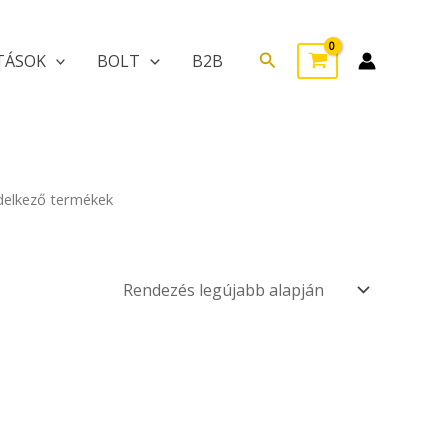
Search
TÁSOK
BOLT
B2B
delkező termékek