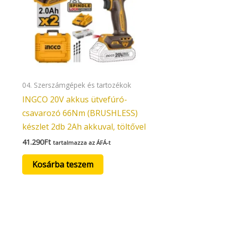
04. Szerszámgépek és tartozékok
INGCO 20V akkus ütvefúró-
csavarozó 66Nm (BRUSHLESS)
készlet 2db 2Ah akkuval, töltővel
41.290
Ft
tartalmazza az ÁFÁ-t
Kosárba teszem