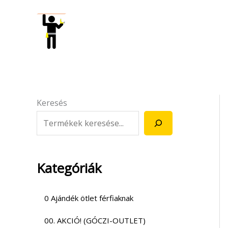
Skip
to
content
Keresés
Kategóriák
0 Ajándék ötlet férfiaknak
00. AKCIÓ! (GÓCZI-OUTLET)