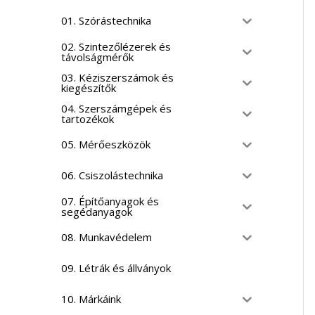
01. Szórástechnika
02. Szintezőlézerek és
távolságmérők
03. Kéziszerszámok és
kiegészítők
04. Szerszámgépek és
tartozékok
05. Mérőeszközök
06. Csiszolástechnika
07. Építőanyagok és
segédanyagok
08. Munkavédelem
09. Létrák és állványok
10. Márkáink