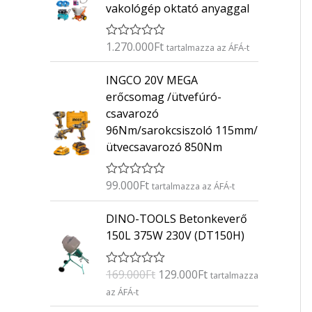
vakológép oktató anyaggal
1.270.000
Ft
É
tartalmazza az ÁFÁ-t
r
t
INGCO 20V MEGA
é
k
erőcsomag /ütvefúró-
e
csavarozó
l
é
96Nm/sarokcsiszoló 115mm/
s
ütvecsavarozó 850Nm
:
0
/
5
99.000
Ft
É
tartalmazza az ÁFÁ-t
r
t
O
C
DINO-TOOLS Betonkeverő
é
r
u
k
150L 375W 230V (DT150H)
e
i
r
l
g
r
é
169.000
Ft
129.000
Ft
É
s
tartalmazza
i
e
r
:
az ÁFÁ-t
n
n
t
0
é
/
a
t