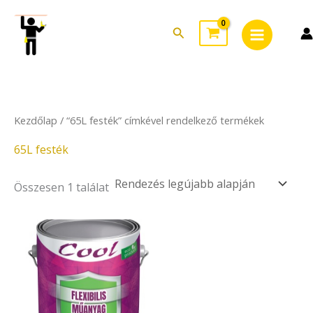
Skip
Main
to
Search
Menu
content
Kezdőlap
/ “65L festék” címkével rendelkező termékek
65L festék
Összesen 1 találat