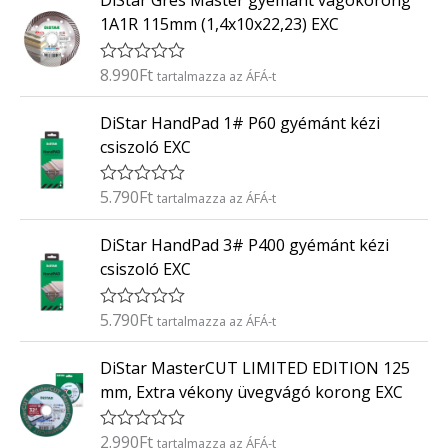
DiStar Gres Master gyémánt vágókorong
/
k
5
1A1R 115mm (1,4x10x22,23) EXC
e
l
é
8.990
Ft
É
tartalmazza az ÁFÁ-t
s
r
:
t
0
DiStar HandPad 1# P60 gyémánt kézi
é
/
k
5
csiszoló EXC
e
l
é
5.790
Ft
É
tartalmazza az ÁFÁ-t
s
r
:
t
0
DiStar HandPad 3# P400 gyémánt kézi
é
/
k
5
csiszoló EXC
e
l
é
5.790
Ft
É
tartalmazza az ÁFÁ-t
s
r
:
t
0
DiStar MasterCUT LIMITED EDITION 125
é
/
k
5
mm, Extra vékony üvegvágó korong EXC
e
l
é
2.990
Ft
É
tartalmazza az ÁFÁ-t
s