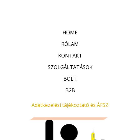
r
:
t
0
é
/
k
5
e
l
HOME
é
s
:
RÓLAM
0
/
KONTAKT
5
SZOLGÁLTATÁSOK
BOLT
B2B
Adatkezelési tájékoztató és ÁFSZ