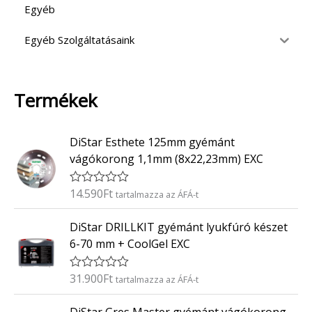
Egyéb
Egyéb Szolgáltatásaink
Termékek
DiStar Esthete 125mm gyémánt
vágókorong 1,1mm (8x22,23mm) EXC
14.590
Ft
É
tartalmazza az ÁFÁ-t
r
t
DiStar DRILLKIT gyémánt lyukfúró készet
é
k
6-70 mm + CoolGel EXC
e
l
é
31.900
Ft
É
tartalmazza az ÁFÁ-t
s
r
:
t
0
é